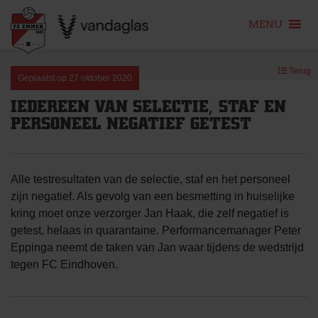
MENU
Skip
Terug
to
Geplaatst op
27 oktober 2020
content
IEDEREEN VAN SELECTIE, STAF EN
PERSONEEL NEGATIEF GETEST
Alle testresultaten van de selectie, staf en het personeel
zijn negatief. Als gevolg van een besmetting in huiselijke
kring moet onze verzorger Jan Haak, die zelf negatief is
getest, helaas in quarantaine. Performancemanager Peter
Eppinga neemt de taken van Jan waar tijdens de wedstrijd
tegen FC Eindhoven.