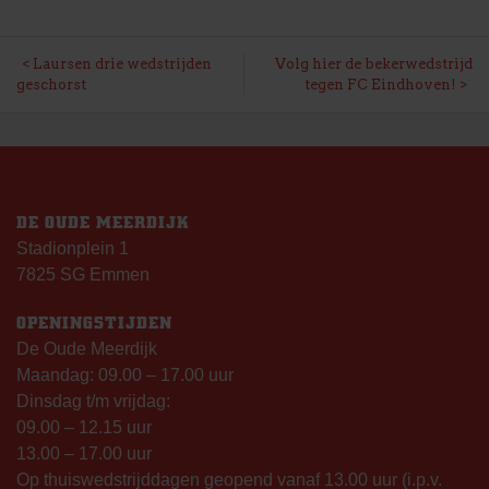
BERICHT
Laursen drie wedstrijden
Volg hier de bekerwedstrijd
geschorst
tegen FC Eindhoven!
NAVIGATIE
DE OUDE MEERDIJK
Stadionplein 1
7825 SG Emmen
OPENINGSTIJDEN
De Oude Meerdijk
Maandag: 09.00 – 17.00 uur
Dinsdag t/m vrijdag:
09.00 – 12.15 uur
13.00 – 17.00 uur
Op thuiswedstrijddagen geopend vanaf 13.00 uur (i.p.v.