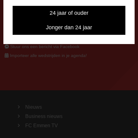
0591-670670
0591-621048
24 jaar of ouder
info@fcemmen.nl
Jonger dan 24 jaar
Stuur ons een bericht via Facebook
Importeer alle wedstrijden in je agenda!
Nieuws
Business nieuws
FC Emmen TV