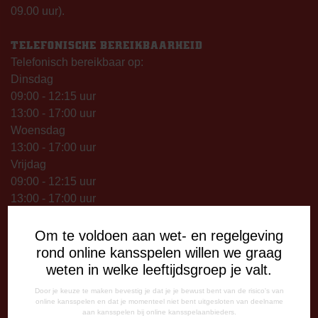
09.00 uur).
TELEFONISCHE BEREIKBAARHEID
Telefonisch bereikbaar op:
Dinsdag
09:00 - 12:15 uur
13:00 - 17:00 uur
Woensdag
13:00 - 17:00 uur
Vrijdag
09:00 - 12:15 uur
13:00 - 17:00 uur
Op thuiswedstrijddagen bereikbaar vanaf 13:00 - 20:00 uur
Om te voldoen aan wet- en regelgeving
CORRESPONDENTIE-ADRES
rond online kansspelen willen we graag
Postbus 26
weten in welke leeftijdsgroep je valt.
7800 AA Emmen
Door je keuze te maken bevestig je dat je je bewust bent van de risico's van
online kansspelen en dat je momenteel niet bent uitgesloten van deelname
CONTACT
aan kansspelen bij online kansspelaanbieders.