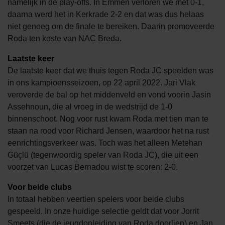
namelijk in de play-offs. In Emmen verloren we met 0-1,
daarna werd het in Kerkrade 2-2 en dat was dus helaas
niet genoeg om de finale te bereiken. Daarin promoveerde
Roda ten koste van NAC Breda.
Laatste keer
De laatste keer dat we thuis tegen Roda JC speelden was
in ons kampioensseizoen, op 22 april 2022. Jari Vlak
veroverde de bal op het middenveld en vond voorin Jasin
Assehnoun, die al vroeg in de wedstrijd de 1-0
binnenschoot. Nog voor rust kwam Roda met tien man te
staan na rood voor Richard Jensen, waardoor het na rust
eenrichtingsverkeer was. Toch was het alleen Metehan
Güçlü (tegenwoordig speler van Roda JC), die uit een
voorzet van Lucas Bernadou wist te scoren: 2-0.
Voor beide clubs
In totaal hebben veertien spelers voor beide clubs
gespeeld. In onze huidige selectie geldt dat voor Jorrit
Smeets (die de jeugdopleiding van Roda doorliep) en Jan