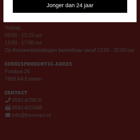
Jonger dan 24 jaar
13:00 - 17:00 uur
Woensdag
13:00 - 17:00 uur
Vrijdag
09:00 - 12:15 uur
13:00 - 17:00 uur
Op thuiswedstrijddagen bereikbaar vanaf 13:00 - 20:00 uur
CORRESPONDENTIE-ADRES
Postbus 26
7800 AA Emmen
CONTACT
0591-670670
0591-621048
info@fcemmen.nl