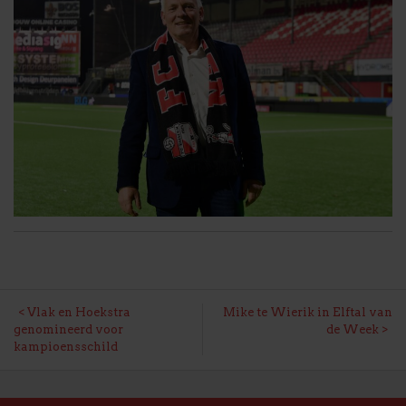
BERICHT
Vlak en Hoekstra
Mike te Wierik in Elftal van
genomineerd voor
de Week
NAVIGATIE
kampioensschild