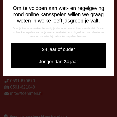
13:00 - 17:00 uur
Om te voldoen aan wet- en regelgeving
Woensdag
rond online kansspelen willen we graag
13:00 - 17:00 uur
weten in welke leeftijdsgroep je valt.
Vrijdag
09:00 - 12:15 uur
Door je keuze te maken bevestig je dat je je bewust bent van de risico's van
13:00 - 17:00 uur
online kansspelen en dat je momenteel niet bent uitgesloten van deelname
aan kansspelen bij online kansspelaanbieders.
Op thuiswedstrijddagen bereikbaar vanaf 13:00 - 20:00 uur
24 jaar of ouder
CORRESPONDENTIE-ADRES
Postbus 26
Jonger dan 24 jaar
7800 AA Emmen
CONTACT
0591-670670
0591-621048
info@fcemmen.nl
Stuur ons een bericht via Facebook