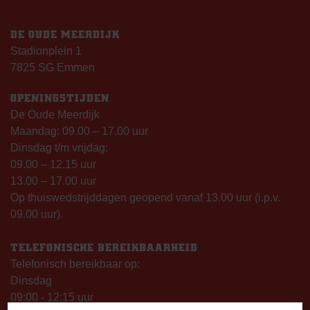
DE OUDE MEERDIJK
Stadionplein 1
7825 SG Emmen
OPENINGSTIJDEN
De Oude Meerdijk
Maandag: 09.00 – 17.00 uur
Dinsdag t/m vrijdag:
09.00 – 12.15 uur
13.00 – 17.00 uur
Op thuiswedstrijddagen geopend vanaf 13.00 uur (i.p.v.
09.00 uur).
TELEFONISCHE BEREIKBAARHEID
Telefonisch bereikbaar op:
Dinsdag
09:00 - 12:15 uur