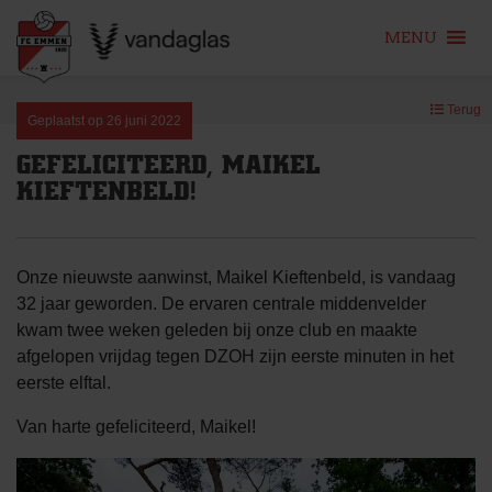
MENU
Skip
Terug
to
Geplaatst op
26 juni 2022
content
GEFELICITEERD, MAIKEL
KIEFTENBELD!
Onze nieuwste aanwinst, Maikel Kieftenbeld, is vandaag
32 jaar geworden. De ervaren centrale middenvelder
kwam twee weken geleden bij onze club en maakte
afgelopen vrijdag tegen DZOH zijn eerste minuten in het
eerste elftal.
Van harte gefeliciteerd, Maikel!