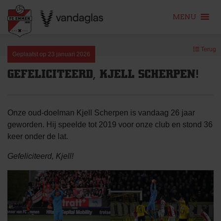
MENU
Skip
Terug
to
Geplaatst op
23 januari 2026
content
GEFELICITEERD, KJELL SCHERPEN!
Onze oud-doelman Kjell Scherpen is vandaag 26 jaar
geworden. Hij speelde tot 2019 voor onze club en stond 36
keer onder de lat.
Gefeliciteerd, Kjell!