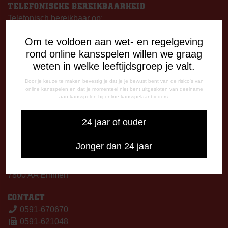
TELEFONISCHE BEREIKBAARHEID
Telefonisch bereikbaar op:
Dinsdag
Om te voldoen aan wet- en regelgeving
09:00 - 12:15 uur
rond online kansspelen willen we graag
13:00 - 17:00 uur
weten in welke leeftijdsgroep je valt.
Woensdag
13:00 - 17:00 uur
Door je keuze te maken bevestig je dat je je bewust bent van de risico's van
online kansspelen en dat je momenteel niet bent uitgesloten van deelname
Vrijdag
aan kansspelen bij online kansspelaanbieders.
09:00 - 12:15 uur
13:00 - 17:00 uur
24 jaar of ouder
Op thuiswedstrijddagen bereikbaar vanaf 13:00 - 20:00 uur
Jonger dan 24 jaar
CORRESPONDENTIE-ADRES
Postbus 26
7800 AA Emmen
CONTACT
0591-670670
0591-621048