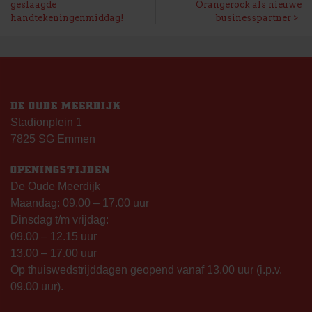
geslaagde
Orangerock als nieuwe
NAVIGATIE
handtekeningenmiddag!
businesspartner
DE OUDE MEERDIJK
Stadionplein 1
7825 SG Emmen
OPENINGSTIJDEN
De Oude Meerdijk
Maandag: 09.00 – 17.00 uur
Dinsdag t/m vrijdag:
09.00 – 12.15 uur
13.00 – 17.00 uur
Op thuiswedstrijddagen geopend vanaf 13.00 uur (i.p.v.
09.00 uur).