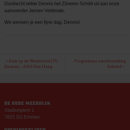
Dordrecht reikte Dennis het Zilveren Schild uit aan onze
aanvoerder Jeroen Veldmate.
We wensen je een fijne dag, Dennis!
BERICHT
Kiek op de Wedstried | FC
Programma voorbereiding
Emmen – ADO Den Haag
bekend
NAVIGATIE
DE OUDE MEERDIJK
Stadionplein 1
7825 SG Emmen
OPENINGSTIJDEN