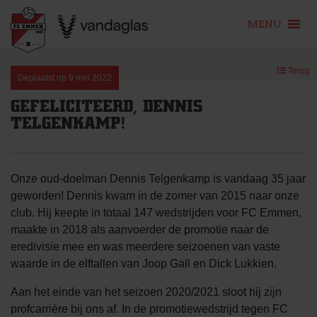
MENU
Skip
Terug
to
Geplaatst op
9 mei 2022
content
GEFELICITEERD, DENNIS
TELGENKAMP!
Onze oud-doelman Dennis Telgenkamp is vandaag 35 jaar
geworden! Dennis kwam in de zomer van 2015 naar onze
club. Hij keepte in totaal 147 wedstrijden voor FC Emmen,
maakte in 2018 als aanvoerder de promotie naar de
eredivisie mee en was meerdere seizoenen van vaste
waarde in de elftallen van Joop Gall en Dick Lukkien.
Aan het einde van het seizoen 2020/2021 sloot hij zijn
profcarrière bij ons af. In de promotiewedstrijd tegen FC