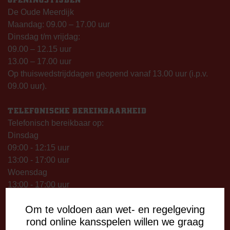
De Oude Meerdijk
Maandag: 09.00 – 17.00 uur
Dinsdag t/m vrijdag:
09.00 – 12.15 uur
13.00 – 17.00 uur
Op thuiswedstrijddagen geopend vanaf 13.00 uur (i.p.v.
09.00 uur).
TELEFONISCHE BEREIKBAARHEID
Telefonisch bereikbaar op:
Dinsdag
09:00 - 12:15 uur
13:00 - 17:00 uur
Woensdag
13:00 - 17:00 uur
Vrijdag
Om te voldoen aan wet- en regelgeving
09:00 - 12:15 uur
rond online kansspelen willen we graag
13:00 - 17:00 uur