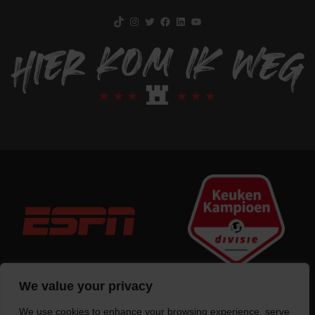
TikTok
Instagram
Twitter
Facebook
LinkedIn
YouTube
We value your privacy
We use cookies to enhance your browsing experience, serve