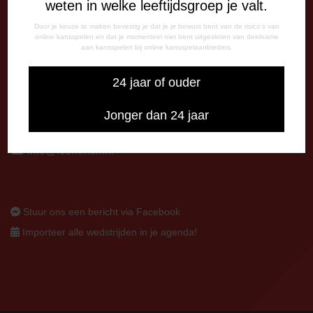
weten in welke leeftijdsgroep je valt.
Op thuiswedstrijddagen bereikbaar vanaf 13:00 - 20:00 uur
Door je keuze te maken bevestig je dat je je bewust bent van de risico's van
CORRESPONDENTIE-ADRES
online kansspelen en dat je momenteel niet bent uitgesloten van deelname
aan kansspelen bij online kansspelaanbieders.
Postbus 26
7800 AA Emmen
24 jaar of ouder
CONTACT
Jonger dan 24 jaar
0591-670670
0591-621048
info@fcemmen.nl
Stuur ons een bericht via Facebook
Importeer alle wedstrijden in je agenda!