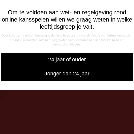
FONISCHE
IKBAARHEID
Om te voldoen aan wet- en regelgeving rond
nisch bereikbaar op:
online kansspelen willen we graag weten in welke
ag
leeftijdsgroep je valt.
- 12:15 uur
Door je keuze te maken bevestig je dat je je bewust bent van de risico's van online kansspelen
- 17:00 uur
en dat je momenteel niet bent uitgesloten van deelname aan kansspelen bij online
sdag
kansspelaanbieders.
- 17:00 uur
g
24 jaar of ouder
- 12:15 uur
- 17:00 uur
Jonger dan 24 jaar
iswedstrijddagen bereikbaar
13:00 - 20:00 uur