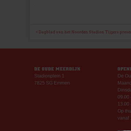
BERICHT
Dagblad van het Noorden Stadion Tijgers present
NAVIGATIE
DE OUDE MEERDIJK
OPEN
Stadionplein 1
De Ou
7825 SG Emmen
Maanda
Dinsda
09.00 
13.00 
Op th
vanaf 