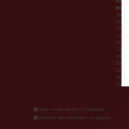
TELE
BERE
Telefo
Dinsd
09:00 
13:00 
Woen
13:00 
Vrijda
09:00 
13:00 
Op thu
vanaf 
Stuur ons een bericht via Facebook
Importeer alle wedstrijden in je agenda!