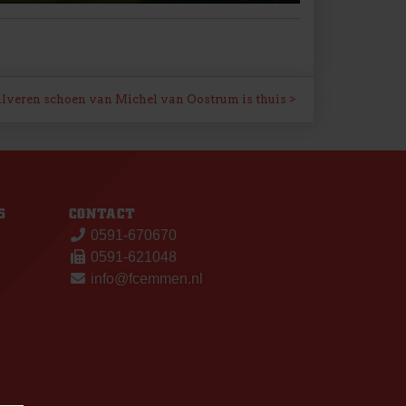
ilveren schoen van Michel van Oostrum is thuis
S
CONTACT
0591-670670
0591-621048
info@fcemmen.nl