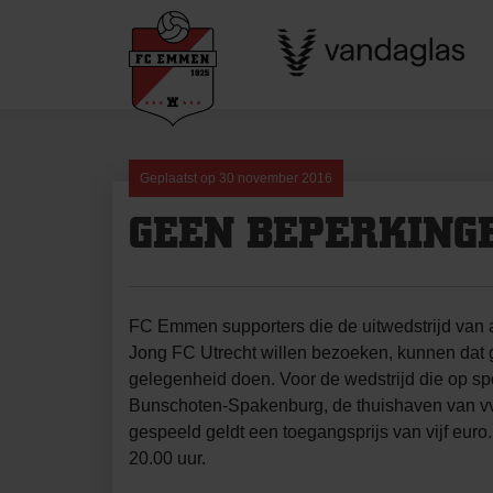
Skip
to
content
Geplaatst op
30 november 2016
GEEN BEPERKING
FC Emmen supporters die de uitwedstrijd van 
Jong FC Utrecht willen bezoeken, kunnen dat
gelegenheid doen. Voor de wedstrijd die op s
Bunschoten-Spakenburg, de thuishaven van vv
gespeeld geldt een toegangsprijs van vijf euro
20.00 uur.