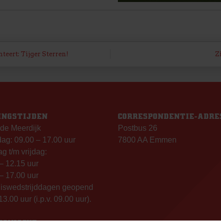
eert: Tijger Sterren!
Z
INGSTIJDEN
CORRESPONDENTIE-ADRE
de Meerdijk
Postbus 26
g: 09.00 – 17.00 uur
7800 AA Emmen
g t/m vrijdag:
– 12.15 uur
– 17.00 uur
uiswedstrijddagen geopend
13.00 uur (i.p.v. 09.00 uur).