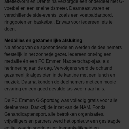
atletiekvorm en Drenthina verzorgde een onderdeel met G-
voetbal en een snelheidsmeter. Daarnaast waren er
verschillende side-events, zoals een voetbaldartbord,
ringgooien en basketbal. Er was voor iedereen iets te
doen.
Medailles en gezamenlijke afsluiting
Na afloop van de sportonderdelen werden de deelnemers
feestelijk in het zonnetje gezet. Iedereen ontving een
medaille én een FC Emmen Naoberschap-sjaal als
herinnering aan de dag. Vervolgens werd de ochtend
gezamenlijk afgesloten in de kantine met een lunch en
muziek. Daarna konden de deelnemers met een mooie
ervaring en een goed gevulde tas weer naar huis.
De FC Emmen G-Sportdag was volledig gratis voor alle
deelnemers. Dankzij de inzet van de NAM, Fonds
Gehandicaptensport, alle betrokken organisaties,
vrijwilligers en partners werd het opnieuw een geslaagde
editie, waarin sportplezier, toegankelijkheid en