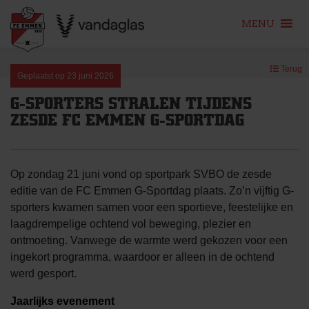
MENU
Skip
Terug
to
Geplaatst op
23 juni 2026
content
G-SPORTERS STRALEN TIJDENS
ZESDE FC EMMEN G-SPORTDAG
Op zondag 21 juni vond op sportpark SVBO de zesde
editie van de FC Emmen G-Sportdag plaats. Zo’n vijftig G-
sporters kwamen samen voor een sportieve, feestelijke en
laagdrempelige ochtend vol beweging, plezier en
ontmoeting. Vanwege de warmte werd gekozen voor een
ingekort programma, waardoor er alleen in de ochtend
werd gesport.
Jaarlijks evenement