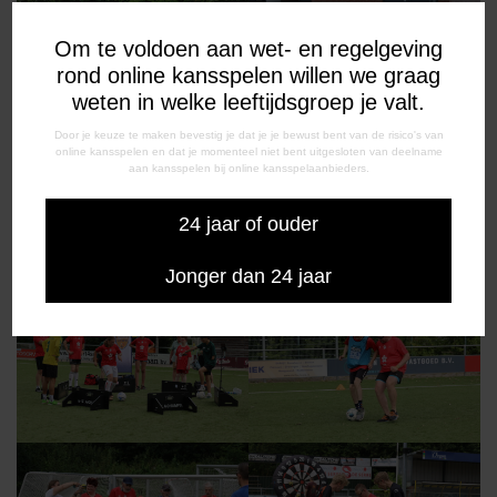
Om te voldoen aan wet- en regelgeving
rond online kansspelen willen we graag
weten in welke leeftijdsgroep je valt.
Door je keuze te maken bevestig je dat je je bewust bent van de risico's van
online kansspelen en dat je momenteel niet bent uitgesloten van deelname
aan kansspelen bij online kansspelaanbieders.
24 jaar of ouder
Jonger dan 24 jaar