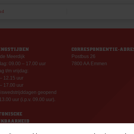
nd
INGSTIJDEN
CORRESPONDENTIE-ADRE
de Meerdijk
Postbus 26
g: 09.00 – 17.00 uur
7800 AA Emmen
g t/m vrijdag:
– 12.15 uur
– 17.00 uur
uiswedstrijddagen geopend
13.00 uur (i.p.v. 09.00 uur).
FONISCHE
IKBAARHEID
nisch bereikbaar op: