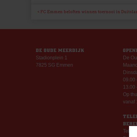
BERICHT
FC Emmen beloften winnen toernooi in Duitsla
NAVIGATIE
DE OUDE MEERDIJK
OPEN
Stadionplein 1
De Ou
7825 SG Emmen
Maanda
Dinsda
09.00 
13.00 
Op th
vanaf 
TELE
BERE
Telefo