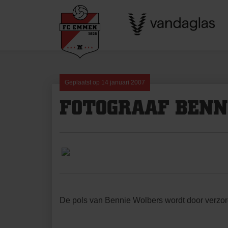
Skip
to
content
Geplaatst op
14 januari 2007
FOTOGRAAF BENN
De pols van Bennie Wolbers wordt door verzo