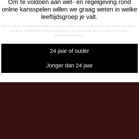
Om te voldoen aan wet- en regelgeving rond
ag
online kansspelen willen we graag weten in welke
- 12:15 uur
leeftijdsgroep je valt.
- 17:00 uur
sdag
Door je keuze te maken bevestig je dat je je bewust bent van de risico's van online kansspelen
- 17:00 uur
en dat je momenteel niet bent uitgesloten van deelname aan kansspelen bij online
kansspelaanbieders.
g
- 12:15 uur
24 jaar of ouder
- 17:00 uur
iswedstrijddagen bereikbaar
Jonger dan 24 jaar
13:00 - 20:00 uur