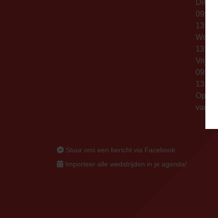
Dinsd
09:00 
13:00 
Woen
13:00 
Vrijda
09:00 
13:00 
Op thu
vanaf 
Stuur ons een bericht via Facebook
Importeer alle wedstrijden in je agenda!