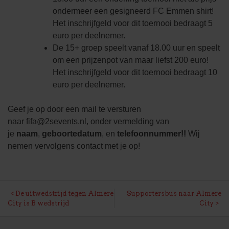
ondermeer een gesigneerd FC Emmen shirt!
Het inschrijfgeld voor dit toernooi bedraagt 5
euro per deelnemer.
De 15+ groep speelt vanaf 18.00 uur en speelt
om een prijzenpot van maar liefst 200 euro!
Het inschrijfgeld voor dit toernooi bedraagt 10
euro per deelnemer.
Geef je op door een mail te versturen
naar
fifa@2sevents.nl
, onder vermelding van
je
naam
,
geboortedatum
, en
telefoonnummer!!
Wij
nemen vervolgens contact met je op!
BERICHT
De uitwedstrijd tegen Almere
Supportersbus naar Almere
City is B wedstrijd
City
NAVIGATIE