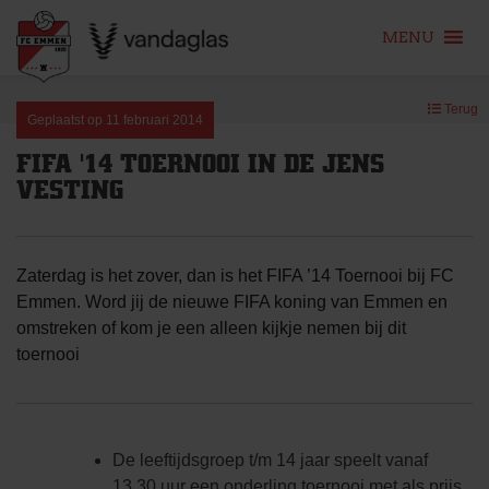
MENU
Skip
Terug
to
Geplaatst op
11 februari 2014
content
FIFA '14 TOERNOOI IN DE JENS
VESTING
Zaterdag is het zover, dan is het FIFA ’14 Toernooi bij FC
Emmen.
Word jij de nieuwe FIFA koning van Emmen en
omstreken of kom je een alleen kijkje nemen bij dit
toernooi
De leeftijdsgroep t/m 14 jaar speelt vanaf
13.30 uur een onderling toernooi met als prijs