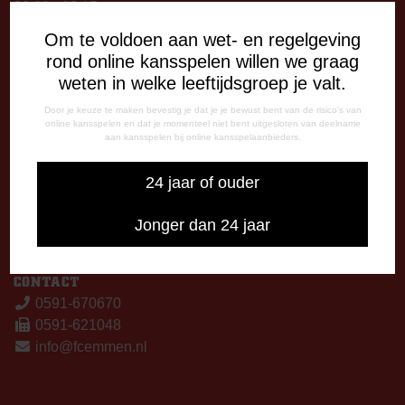
09:00 - 12:15 uur
13:00 - 17:00 uur
Om te voldoen aan wet- en regelgeving
Woensdag
rond online kansspelen willen we graag
13:00 - 17:00 uur
weten in welke leeftijdsgroep je valt.
Vrijdag
Door je keuze te maken bevestig je dat je je bewust bent van de risico's van
09:00 - 12:15 uur
online kansspelen en dat je momenteel niet bent uitgesloten van deelname
13:00 - 17:00 uur
aan kansspelen bij online kansspelaanbieders.
Op thuiswedstrijddagen bereikbaar vanaf 13:00 - 20:00 uur
24 jaar of ouder
CORRESPONDENTIE-ADRES
Postbus 26
Jonger dan 24 jaar
7800 AA Emmen
CONTACT
0591-670670
0591-621048
info@fcemmen.nl