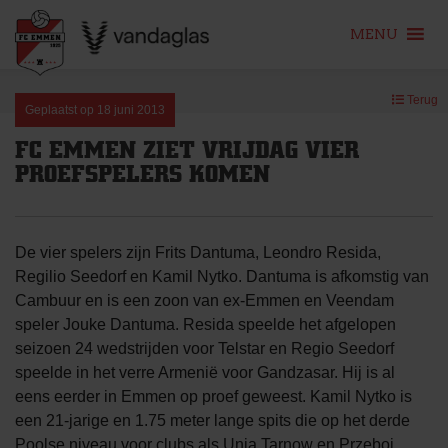
MENU
Skip
Terug
to
Geplaatst op
18 juni 2013
content
FC EMMEN ZIET VRIJDAG VIER
PROEFSPELERS KOMEN
De vier spelers zijn Frits Dantuma, Leondro Resida,
Regilio Seedorf en Kamil Nytko. Dantuma is afkomstig van
Cambuur en is een zoon van ex-Emmen en Veendam
speler Jouke Dantuma. Resida speelde het afgelopen
seizoen 24 wedstrijden voor Telstar en Regio Seedorf
speelde in het verre Armenië voor Gandzasar. Hij is al
eens eerder in Emmen op proef geweest. Kamil Nytko is
een 21-jarige en 1.75 meter lange spits die op het derde
Poolse niveau voor clubs als Unia Tarnow en Przeboj