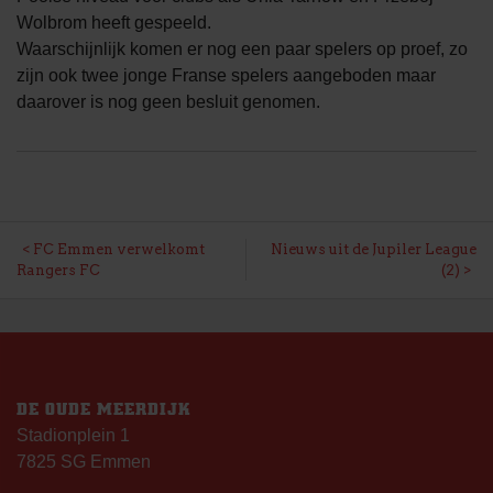
Wolbrom heeft gespeeld.
Waarschijnlijk komen er nog een paar spelers op proef, zo
zijn ook twee jonge Franse spelers aangeboden maar
daarover is nog geen besluit genomen.
BERICHT
FC Emmen verwelkomt
Nieuws uit de Jupiler League
Rangers FC
(2)
NAVIGATIE
DE OUDE MEERDIJK
Stadionplein 1
7825 SG Emmen