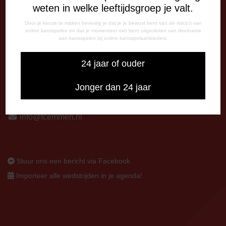
weten in welke leeftijdsgroep je valt.
Op thuiswedstrijddagen bereikbaar vanaf 13:00 - 20:00 uur
Door je keuze te maken bevestig je dat je je bewust bent van de risico's van
online kansspelen en dat je momenteel niet bent uitgesloten van deelname
CORRESPONDENTIE-ADRES
aan kansspelen bij online kansspelaanbieders.
Postbus 26
7800 AA Emmen
24 jaar of ouder
CONTACT
Jonger dan 24 jaar
0591-670670
0591-621048
info@fcemmen.nl
Stuur ons een bericht via Facebook
Importeer alle wedstrijden in je agenda!