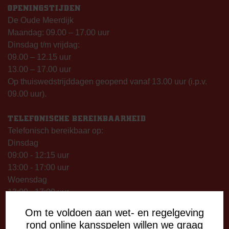
OPENINGSTIJDEN
De Oude Meerdijk
Maandag: 09.00 – 17.00 uur
Dinsdag t/m vrijdag:
09.00 – 12.15 uur
13.00 – 17.00 uur
Op thuiswedstrijddagen geopend vanaf 13.00 uur (i.p.v.
09.00 uur).
TELEFONISCHE BEREIKBAARHEID
Telefonisch bereikbaar op:
Dinsdag
09:00 - 12:15 uur
13:00 - 17:00 uur
Woensdag
13:00 - 17:00 uur
Vrijdag
Om te voldoen aan wet- en regelgeving
09:00 - 12:15 uur
rond online kansspelen willen we graag
13:00 - 17:00 uur