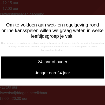
– 12.15 uur
– 17.00 uur
uiswedstrijddagen geopend
13.00 uur (i.p.v. 09.00 uur).
Om te voldoen aan wet- en regelgeving rond
online kansspelen willen we graag weten in welke
FONISCHE
leeftijdsgroep je valt.
IKBAARHEID
nisch bereikbaar op:
Door je keuze te maken bevestig je dat je je bewust bent van de risico's van online kansspelen
en dat je momenteel niet bent uitgesloten van deelname aan kansspelen bij online
ag
kansspelaanbieders.
- 12:15 uur
- 17:00 uur
24 jaar of ouder
sdag
- 17:00 uur
Jonger dan 24 jaar
g
- 12:15 uur
- 17:00 uur
iswedstrijddagen bereikbaar
13:00 - 20:00 uur