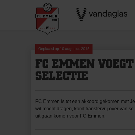
Skip
to
content
Geplaatst op
10 augustus 2015
FC EMMEN VOEGT
SELECTIE
FC Emmen is tot een akkoord gekomen met Jens J
wit mocht dragen, komt transfervrij over van 
uit gaan komen voor FC Emmen.