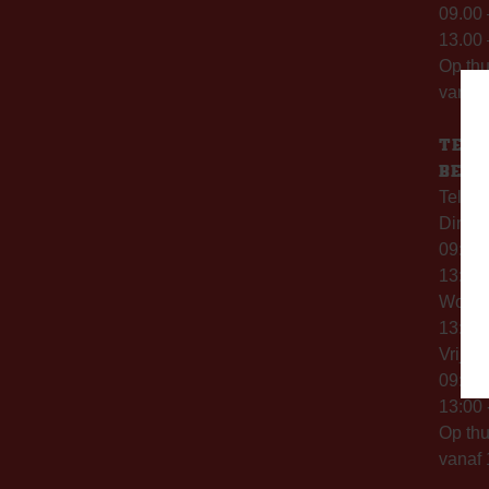
09.00 
13.00 
Op th
vanaf 
TELE
BERE
Telefo
Dinsd
09:00 
13:00 
Woen
13:00 
Vrijda
09:00 
13:00 
Op thu
vanaf 