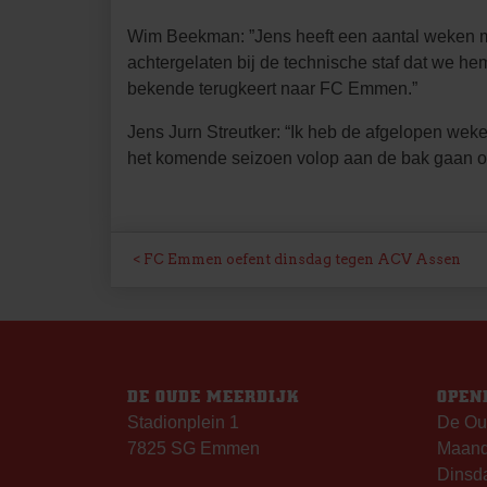
Wim Beekman: ”Jens heeft een aantal weken mo
achtergelaten bij de technische staf dat we he
bekende terugkeert naar FC Emmen.”
Jens Jurn Streutker: “Ik heb de afgelopen we
het komende seizoen volop aan de bak gaan om
BERICHT
FC Emmen oefent dinsdag tegen ACV Assen
NAVIGATIE
DE OUDE MEERDIJK
OPEN
Stadionplein 1
De Ou
7825 SG Emmen
Maanda
Dinsda