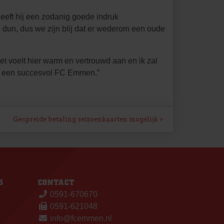
eft hij een zodanig goede indruk
g dun, dus we zijn blij dat er wederom een oude
 voelt hier warm en vertrouwd aan en ik zal
an een succesvol FC Emmen.”
Gespreide betaling seizoenkaarten mogelijk
S
CONTACT
0591-670670
0591-621048
info@fcemmen.nl