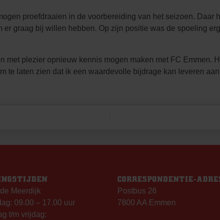
gen proefdraaien in de voorbereiding van het seizoen. Daar he
m er graag bij willen hebben. Op zijn positie was de spoeling er
ken met plezier opnieuw kennis mogen maken met FC Emmen. Het
 te laten zien dat ik een waardevolle bijdrage kan leveren a
INGSTIJDEN
CORRESPONDENTIE-ADRE
de Meerdijk
Postbus 26
g: 09.00 – 17.00 uur
7800 AA Emmen
g t/m vrijdag: