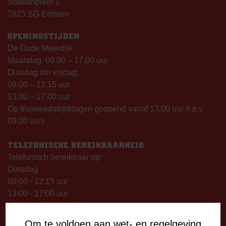
Stadionplein 1
7825 SG Emmen
OPENINGSTIJDEN
De Oude Meerdijk
Maandag: 09.00 – 17.00 uur
Dinsdag t/m vrijdag:
09.00 – 12.15 uur
13.00 – 17.00 uur
Op thuiswedstrijddagen geopend vanaf 13.00 uur (i.p.v.
09.00 uur).
TELEFONISCHE BEREIKBAARHEID
Telefonisch bereikbaar op:
Dinsdag
09:00 - 12:15 uur
13:00 - 17:00 uur
Woensdag
13:00 - 17:00 uur
Om te voldoen aan wet- en regelgeving