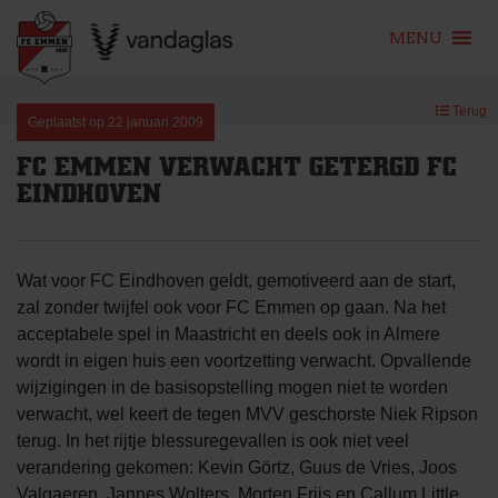
MENU
Skip
Terug
to
Geplaatst op
22 januari 2009
content
FC EMMEN VERWACHT GETERGD FC
EINDHOVEN
Wat voor FC Eindhoven geldt, gemotiveerd aan de start,
zal zonder twijfel ook voor FC Emmen op gaan. Na het
acceptabele spel in Maastricht en deels ook in Almere
wordt in eigen huis een voortzetting verwacht. Opvallende
wijzigingen in de basisopstelling mogen niet te worden
verwacht, wel keert de tegen MVV geschorste Niek Ripson
terug. In het rijtje blessuregevallen is ook niet veel
verandering gekomen: Kevin Görtz, Guus de Vries, Joos
Valgaeren, Jannes Wolters, Morten Friis en Callum Little