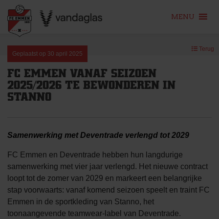
MENU
Skip
Terug
to
Geplaatst op
30 april 2025
content
FC EMMEN VANAF SEIZOEN
2025/2026 TE BEWONDEREN IN
STANNO
Samenwerking met Deventrade verlengd tot 2029
FC Emmen en Deventrade hebben hun langdurige
samenwerking met vier jaar verlengd. Het nieuwe contract
loopt tot de zomer van 2029 en markeert een belangrijke
stap voorwaarts: vanaf komend seizoen speelt en traint FC
Emmen in de sportkleding van Stanno, het
toonaangevende teamwear-label van Deventrade.