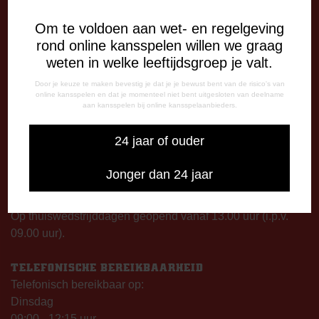
Om te voldoen aan wet- en regelgeving
rond online kansspelen willen we graag
DE OUDE MEERDIJK
weten in welke leeftijdsgroep je valt.
Stadionplein 1
7825 SG Emmen
Door je keuze te maken bevestig je dat je je bewust bent van de risico's van
online kansspelen en dat je momenteel niet bent uitgesloten van deelname
aan kansspelen bij online kansspelaanbieders.
OPENINGSTIJDEN
De Oude Meerdijk
24 jaar of ouder
Maandag: 09.00 – 17.00 uur
Dinsdag t/m vrijdag:
Jonger dan 24 jaar
09.00 – 12.15 uur
13.00 – 17.00 uur
Op thuiswedstrijddagen geopend vanaf 13.00 uur (i.p.v.
09.00 uur).
TELEFONISCHE BEREIKBAARHEID
Telefonisch bereikbaar op:
Dinsdag
09:00 - 12:15 uur