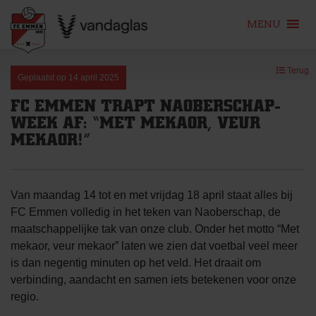
MENU
Skip
Terug
to
Geplaatst op
14 april 2025
content
FC EMMEN TRAPT NAOBERSCHAP-
WEEK AF: “MET MEKAOR, VEUR
MEKAOR!”
Van maandag 14 tot en met vrijdag 18 april staat alles bij
FC Emmen volledig in het teken van Naoberschap, de
maatschappelijke tak van onze club. Onder het motto “Met
mekaor, veur mekaor” laten we zien dat voetbal veel meer
is dan negentig minuten op het veld. Het draait om
verbinding, aandacht en samen iets betekenen voor onze
regio.