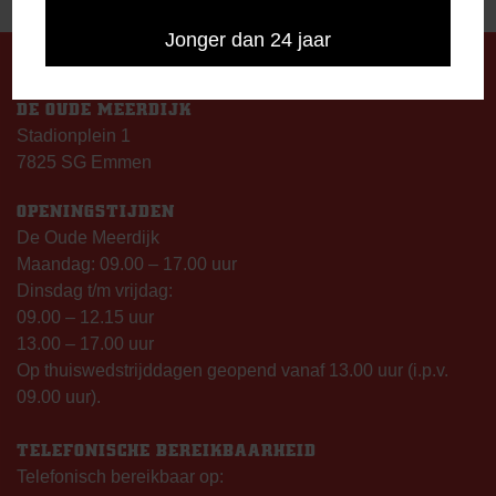
Jonger dan 24 jaar
DE OUDE MEERDIJK
Stadionplein 1
7825 SG Emmen
OPENINGSTIJDEN
De Oude Meerdijk
Maandag: 09.00 – 17.00 uur
Dinsdag t/m vrijdag:
09.00 – 12.15 uur
13.00 – 17.00 uur
Op thuiswedstrijddagen geopend vanaf 13.00 uur (i.p.v.
09.00 uur).
TELEFONISCHE BEREIKBAARHEID
Telefonisch bereikbaar op: