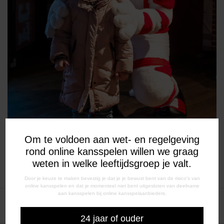
Om te voldoen aan wet- en regelgeving
rond online kansspelen willen we graag
weten in welke leeftijdsgroep je valt.
Door je keuze te maken bevestig je dat je je bewust bent van de risico's van
online kansspelen en dat je momenteel niet bent uitgesloten van deelname
aan kansspelen bij online kansspelaanbieders.
BERICHT
Voorbeschouwing ADO Den
FC Emmen lijdt nederlaag bij
Haag – FC Emmen
ADO Den Haag
24 jaar of ouder
NAVIGATIE