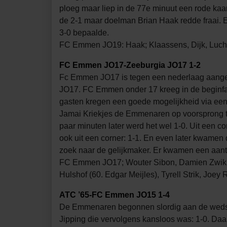
ploeg maar liep in de 77e minuut een rode kaa
de 2-1 maar doelman Brian Haak redde fraai. E
3-0 bepaalde.
FC Emmen JO19: Haak; Klaassens, Dijk, Luchie
FC Emmen JO17-Zeeburgia JO17 1-2
Fc Emmen JO17 is tegen een nederlaag aangelo
JO17. FC Emmen onder 17 kreeg in de beginfas
gasten kregen een goede mogelijkheid via een 
Jamai Kriekjes de Emmenaren op voorsprong te 
paar minuten later werd het wel 1-0. Uit een 
ook uit een corner: 1-1. En even later kwamen
zoek naar de gelijkmaker. Er kwamen een aanta
FC Emmen JO17; Wouter Sibon, Damien Zwikker 
Hulshof (60. Edgar Meijles), Tyrell Strik, Joey R
ATC ’65-FC Emmen JO15 1-4
De Emmenaren begonnen slordig aan de wedstrij
Jipping die vervolgens kansloos was: 1-0. Daa