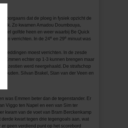
t doorgaans dat de ploeg in fysiek opzicht de
Be Quick. Zo kwamen Amadou Doumbouya,
et spel golfde heen en weer waarbij Be Quick
e
e
ngen verrichten. In de 24
en 29
minuut was
ede reddingen moest verrichten. In de zesde
 FC Emmen echter op 1-3 kunnen brengen maar
 de zestien werd neergehaald. De strafschop
e houden. Silvan Brakel, Stan van der Veen en
d en was Emmen beter dan de tegenstander. Er
van Viggo ten Napel en een van Sim ter
reffer kwam van de voet van Bram Berckenkamp
 derde kwart tegen drie tegengoals aan, wat
r er geen verdiend punt op het scorebord