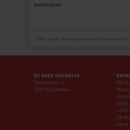
terecht kwam.
BERICHT
O14-speler Woest geselecteerd voor landelijke
NAVIGATIE
DE OUDE MEERDIJK
OPEN
Stadionplein 1
De Ou
7825 SG Emmen
Maanda
Dinsda
09.00 
13.00 
Op th
vanaf 