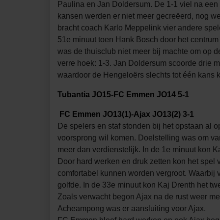
Paulina en Jan Doldersum. De 1-1 viel na een m
kansen werden er niet meer gecreëerd, nog wel
bracht coach Karlo Meppelink vier andere spele
51e minuut toen Hank Bosch door het centrum 
was de thuisclub niet meer bij machte om op d
verre hoek: 1-3. Jan Doldersum scoorde drie m
waardoor de Hengeloërs slechts tot één kans 
Tubantia JO15-FC Emmen JO14 5-1
FC Emmen JO13(1)-Ajax JO13(2) 3-1
De spelers en staf stonden bij het opstaan al 
voorsprong wil komen. Doelstelling was om vana
meer dan verdienstelijk. In de 1e minuut kon
Door hard werken en druk zetten kon het spel
comfortabel kunnen worden vergroot. Waarbij v
golfde. In de 33e minuut kon Kaj Drenth het tw
Zoals verwacht begon Ajax na de rust weer met 
Acheampong was er aansluiting voor Ajax.