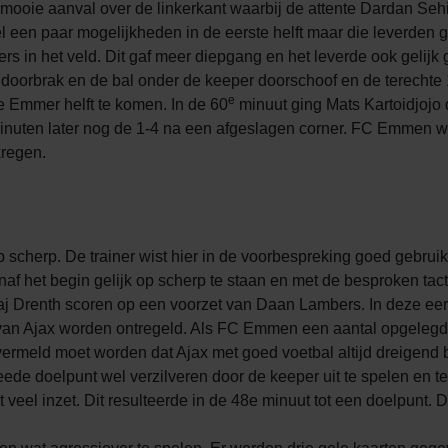
ooie aanval over de linkerkant waarbij de attente Dardan Sehi v
 een paar mogelijkheden in de eerste helft maar die leverden 
rs in het veld. Dit gaf meer diepgang en het leverde ook gelij
doorbrak en de bal onder de keeper doorschoof en de terecht
e
e Emmer helft te komen. In de 60
minuut ging Mats Kartoidjojo 
inuten later nog de 1-4 na een afgeslagen corner. FC Emmen wa
kregen.
op scherp. De trainer wist hier in de voorbespreking goed gebrui
f het begin gelijk op scherp te staan en met de besproken tacti
 Kaj Drenth scoren op een voorzet van Daan Lambers. In deze 
 van Ajax worden ontregeld. Als FC Emmen een aantal opgelegd
ermeld moet worden dat Ajax met goed voetbal altijd dreigend b
eede doelpunt wel verzilveren door de keeper uit te spelen en te
veel inzet. Dit resulteerde in de 48e minuut tot een doelpunt.