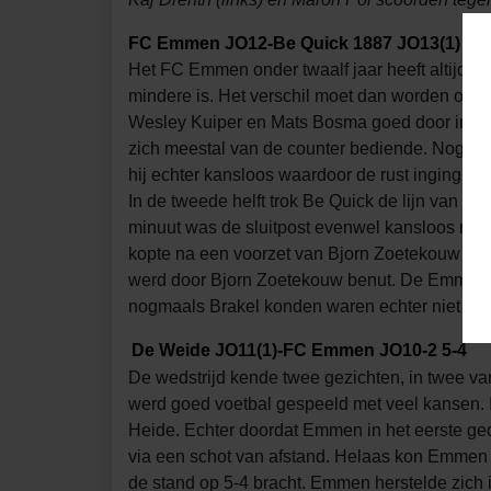
FC Emmen JO12-Be Quick 1887 JO13(1) 1-
Het FC Emmen onder twaalf jaar heeft altijd te
mindere is. Het verschil moet dan worden op
Wesley Kuiper en Mats Bosma goed door in het 
zich meestal van de counter bediende. Nog voo
hij echter kansloos waardoor de rust inging me
In de tweede helft trok Be Quick de lijn van v
minuut was de sluitpost evenwel kansloos n
kopte na een voorzet van Bjorn Zoetekouw op 
werd door Bjorn Zoetekouw benut. De Emmenare
nogmaals Brakel konden waren echter niet suc
De Weide JO11(1)-FC Emmen JO10-2 5-4
De wedstrijd kende twee gezichten, in twee va
werd goed voetbal gespeeld met veel kansen. I
Heide. Echter doordat Emmen in het eerste ge
via een schot van afstand. Helaas kon Emmen h
de stand op 5-4 bracht. Emmen herstelde zich 