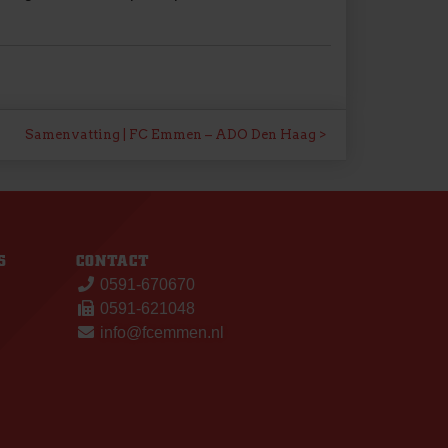
Samenvatting | FC Emmen – ADO Den Haag
S
CONTACT
0591-670670
0591-621048
info@fcemmen.nl