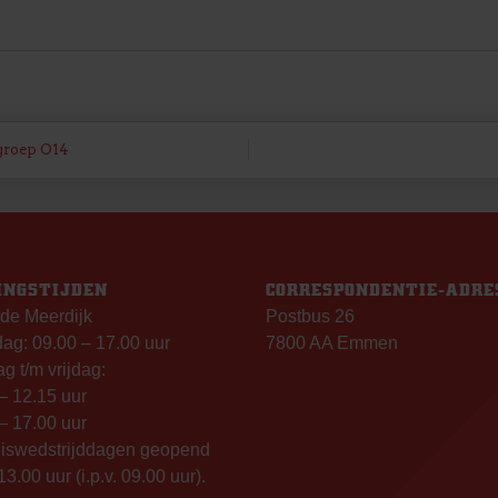
 groep O14
INGSTIJDEN
CORRESPONDENTIE-ADRE
de Meerdijk
Postbus 26
g: 09.00 – 17.00 uur
7800 AA Emmen
g t/m vrijdag:
– 12.15 uur
– 17.00 uur
uiswedstrijddagen geopend
13.00 uur (i.p.v. 09.00 uur).