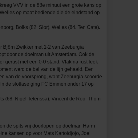
 kreeg VVV in de 83e minuut een grote kans op
n Welles op maat bediende die de eindstand op
org, Bolks (82. Slor), Welles (84. Ten Cate).
r Björn Zwikker met 1-2 van Zeeburgia
opt door de doelman uit Amsterdam. Ook de
r gerust met een 0-0 stand. Vlak na rust leek
oment werd de bal van de lijn gehaald. Een
eten van de voorsprong, want Zeeburgia scoorde
e. In de slotfase ging FC Emmen onder 17 op
 (68. Nigel Teterissa), Vincent de Roo, Thom
on de spits vrij doorlopen op doelman Harm
ine kansen op voor Mats Kartoidjojo, Joel