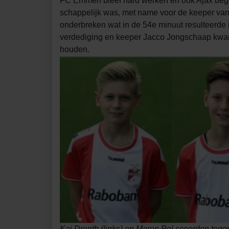
FC Emmen bleef hard werken en ook Ajax begon
schappelijk was, met name voor de keeper va
onderbreken wat in de 54e minuut resulteerde i
verdediging en keeper Jacco Jongschaap kwame
houden.
Kaj Drenth (links) en Maron Pol scoorden tege