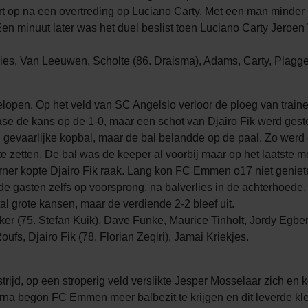
rt op na een overtreding op Luciano Carty. Met een man minder
en minuut later was het duel beslist toen Luciano Carty Jeroe
s, Van Leeuwen, Scholte (86. Draisma), Adams, Carty, Plaggenb
pen. Op het veld van SC Angelslo verloor de ploeg van traine
e de kans op de 1-0, maar een schot van Djairo Fik werd gest
gevaarlijke kopbal, maar de bal belandde op de paal. Zo werd e
zetten. De bal was de keeper al voorbij maar op het laatste m
corner kopte Djairo Fik raak. Lang kon FC Emmen o17 niet geni
 de gasten zelfs op voorsprong, na balverlies in de achterhoed
l grote kansen, maar de verdiende 2-2 bleef uit.
(75. Stefan Kuik), Dave Funke, Maurice Tinholt, Jordy Egberts
oufs, Djairo Fik (78. Florian Zeqiri), Jamai Kriekjes.
d, op een stroperig veld verslikte Jesper Mosselaar zich en k
rna begon FC Emmen meer balbezit te krijgen en dit leverde kle