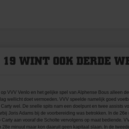
 19 WINT OOK DERDE W
op VVV Venlo en het gelijke spel van Alphense Bous alleen d
lag wellicht doet vermoeden. VVV speelde namelijk goed voetba
arty wel. De snelle spits nam een doelpunt en twee assists vo
aarbij Joris Adams bij de voorbereiding was betrokken. In de 2
o Carty aan vooraf die Scholte vervolgens op maat bediende. VVV
en 28e minuut maar kon daaruit geen kapitaal slaan. In de tweed