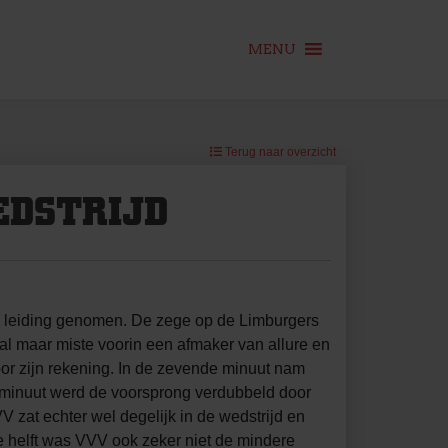
MENU
Terug naar overzicht
EDSTRIJD
e leiding genomen. De zege op de Limburgers
l maar miste voorin een afmaker van allure en
or zijn rekening. In de zevende minuut nam
6e minuut werd de voorsprong verdubbeld door
 zat echter wel degelijk in de wedstrijd en
e helft was VVV ook zeker niet de mindere