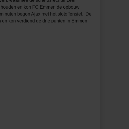
even, waarmee de scheidsrechter zeer
lijk houden en kon FC Emmen de opbouw
 minuten begon Ajax met het slotoffensief. De
n en kon verdiend de drie punten in Emmen