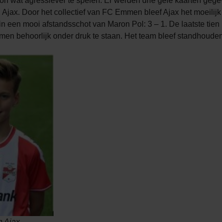
 wat agressiever te spelen. Er werden drie gele kaarten geg
n Ajax. Door het collectief van FC Emmen bleef Ajax het moei
n een mooi afstandsschot van Maron Pol: 3 – 1. De laatste tien
n behoorlijk onder druk te staan. Het team bleef standhoude
n Ajax