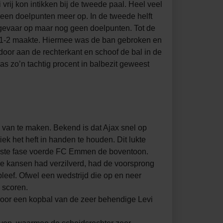
rij kon intikken bij de tweede paal. Heel veel
geen doelpunten meer op. In de tweede helft
k gevaar op maar nog geen doelpunten. Tot de
e 1-2 maakte. Hiermee was de ban gebroken en
door aan de rechterkant en schoof de bal in de
s zo’n tachtig procent in balbezit geweest
k van te maken. Bekend is dat Ajax snel op
ek het heft in handen te houden. Dit lukte
eerste fase voerde FC Emmen de boventoon.
e kansen had verzilverd, had de voorsprong
leef. Ofwel een wedstrijd die op en neer
 scoren.
 Door een kopbal van de zeer behendige Levi