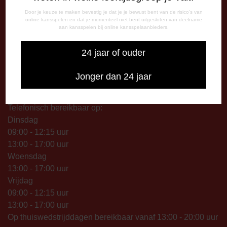
Maandag: 09.00 – 17.00 uur
Door je keuze te maken bevestig je dat je je bewust bent van de risico's van
online kansspelen en dat je momenteel niet bent uitgesloten van deelname
Dinsdag t/m vrijdag:
aan kansspelen bij online kansspelaanbieders.
09.00 – 12.15 uur
13.00 – 17.00 uur
24 jaar of ouder
Op thuiswedstrijddagen geopend vanaf 13.00 uur (i.p.v.
09.00 uur).
Jonger dan 24 jaar
TELEFONISCHE BEREIKBAARHEID
Telefonisch bereikbaar op:
Dinsdag
09:00 - 12:15 uur
13:00 - 17:00 uur
Woensdag
13:00 - 17:00 uur
Vrijdag
09:00 - 12:15 uur
13:00 - 17:00 uur
Op thuiswedstrijddagen bereikbaar vanaf 13:00 - 20:00 uur