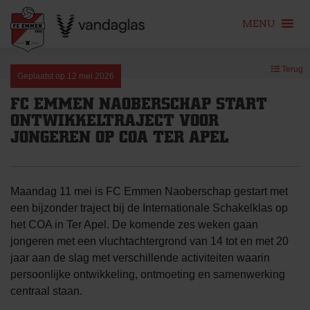
MENU
Skip
Terug
to
Geplaatst op
12 mei 2026
content
FC EMMEN NAOBERSCHAP START
ONTWIKKELTRAJECT VOOR
JONGEREN OP COA TER APEL
Maandag 11 mei is FC Emmen Naoberschap gestart met
een bijzonder traject bij de Internationale Schakelklas op
het COA in Ter Apel. De komende zes weken gaan
jongeren met een vluchtachtergrond van 14 tot en met 20
jaar aan de slag met verschillende activiteiten waarin
persoonlijke ontwikkeling, ontmoeting en samenwerking
centraal staan.