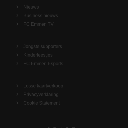
Nieuws
Business nieuws
FC Emmen TV
Jongste supporters
Kinderfeestjes
FC Emmen Esports
Losse kaartverkoop
Privacyverklaring
Cookie Statement
TikTok
Instagram
Twitter
Facebook
LinkedIn
YouTube