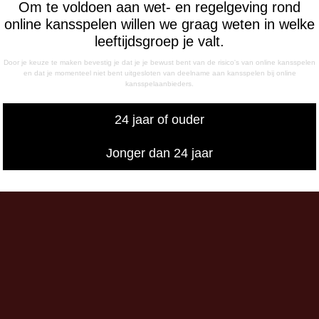
Om te voldoen aan wet- en regelgeving rond
ag
online kansspelen willen we graag weten in welke
- 12:15 uur
leeftijdsgroep je valt.
- 17:00 uur
sdag
Door je keuze te maken bevestig je dat je je bewust bent van de risico's van online kansspelen
en dat je momenteel niet bent uitgesloten van deelname aan kansspelen bij online
- 17:00 uur
kansspelaanbieders.
g
- 12:15 uur
24 jaar of ouder
- 17:00 uur
iswedstrijddagen bereikbaar
Jonger dan 24 jaar
13:00 - 20:00 uur