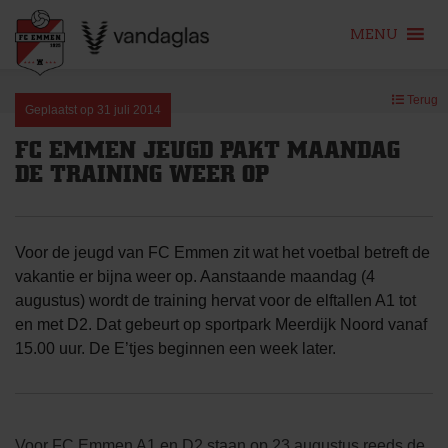
MENU
Skip
Terug
to
Geplaatst op
31 juli 2014
content
FC EMMEN JEUGD PAKT MAANDAG
DE TRAINING WEER OP
Voor de jeugd van FC Emmen zit wat het voetbal betreft de
vakantie er bijna weer op. Aanstaande maandag (4
augustus) wordt de training hervat voor de elftallen A1 tot
en met D2. Dat gebeurt op sportpark Meerdijk Noord vanaf
15.00 uur. De E’tjes beginnen een week later.
Voor FC Emmen A1 en D2 staan op 23 augustus reeds de