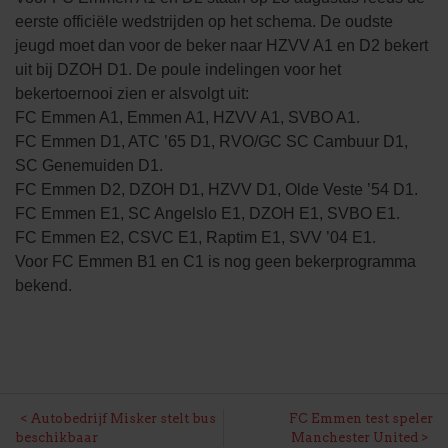
eerste officiële wedstrijden op het schema. De oudste
jeugd moet dan voor de beker naar HZVV A1 en D2 bekert
uit bij DZOH D1. De poule indelingen voor het
bekertoernooi zien er alsvolgt uit:
FC Emmen A1, Emmen A1, HZVV A1, SVBO A1.
FC Emmen D1, ATC ’65 D1, RVO/GC SC Cambuur D1,
SC Genemuiden D1.
FC Emmen D2, DZOH D1, HZVV D1, Olde Veste ’54 D1.
FC Emmen E1, SC Angelslo E1, DZOH E1, SVBO E1.
FC Emmen E2, CSVC E1, Raptim E1, SVV ’04 E1.
Voor FC Emmen B1 en C1 is nog geen bekerprogramma
bekend.
BERICHT
Autobedrijf Misker stelt bus
FC Emmen test speler
beschikbaar
Manchester United