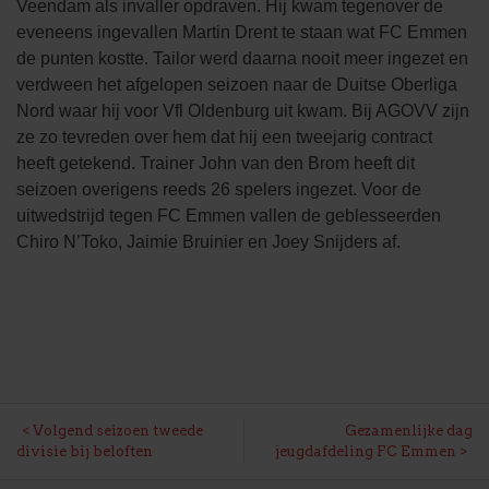
Veendam als invaller opdraven. Hij kwam tegenover de
eveneens ingevallen Martin Drent te staan wat FC Emmen
de punten kostte. Tailor werd daarna nooit meer ingezet en
verdween het afgelopen seizoen naar de Duitse Oberliga
Nord waar hij voor Vfl Oldenburg uit kwam. Bij AGOVV zijn
ze zo tevreden over hem dat hij een tweejarig contract
heeft getekend. Trainer John van den Brom heeft dit
seizoen overigens reeds 26 spelers ingezet. Voor de
uitwedstrijd tegen FC Emmen vallen de geblesseerden
Chiro N’Toko, Jaimie Bruinier en Joey Snijders af.
BERICHT
Volgend seizoen tweede
Gezamenlijke dag
divisie bij beloften
jeugdafdeling FC Emmen
NAVIGATIE