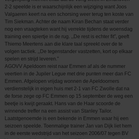
2-2 speelde is er waarschijnlijk een wijziging want Joos
Valgaeren keert na een schorsing weer terug ten koste van
Tim Siekman. Achter de naam Kiran Bechan staat verder
nog een vraagteken want hij verrekte tijdens de woensdag
training een spiertje in de rug. ,,De rest is echter fit”, geeft
Thiemo Meertens aan die klare taal spreekt over de te
volgen tactiek. ,,De tegenstander vastzetten, kort op elkaar
spelen en strijd leveren.”
AGOVV Apeldoorn reist naar Emmen af als de nummer
veertien in de Jupiler Legue met drie punten meer dan FC
Emmen. Afgelopen vrijdag wonnen de Apeldoorners
verdienstelijk in eigen huis met 2-1 van FC Zwolle dat na
de forse zege op FC Emmen op 15 september de weg een
beetje is kwijt geraakt. Hans van de Haar scoorde de
winnende treffer na een assist van Stanley Tailor.
Laatstgenoemde is een bekende in Emmen waar hij een
seizoen speelde. Toenmalige trainer Jan van Dijk liet hem
in de eerste wedstrijd van het seizoen 2006/07 tegen BV