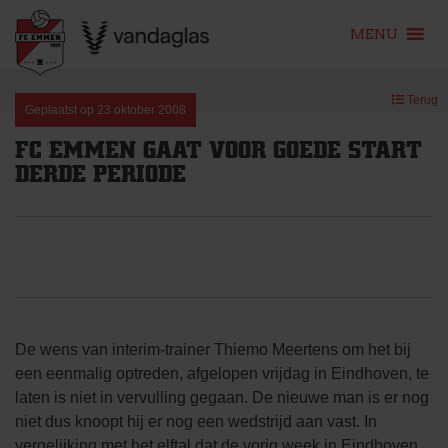
MENU
Skip
Terug
to
Geplaatst op
23 oktober 2008
content
FC EMMEN GAAT VOOR GOEDE START
DERDE PERIODE
De wens van interim-trainer Thiemo Meertens om het bij
een eenmalig optreden, afgelopen vrijdag in Eindhoven, te
laten is niet in vervulling gegaan. De nieuwe man is er nog
niet dus knoopt hij er nog een wedstrijd aan vast. In
vergelijking met het elftal dat de vorig week in Eindhoven