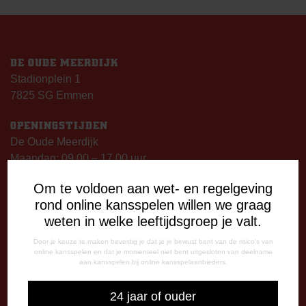
DE OUDE MEERDIJK
Stadionplein 1
7825 SG Emmen
OPENINGSTIJDEN
De Oude Meerdijk
Maandag: 09.00 – 17.00 uur
Dinsdag t/m vrijdag:
Om te voldoen aan wet- en regelgeving
09.00 – 12.15 uur
rond online kansspelen willen we graag
13.00 – 17.00 uur
weten in welke leeftijdsgroep je valt.
Op thuiswedstrijddagen geopend vanaf 13.00 uur (i.p.v.
09.00 uur).
Door je keuze te maken bevestig je dat je je bewust bent van de risico's van
online kansspelen en dat je momenteel niet bent uitgesloten van deelname
aan kansspelen bij online kansspelaanbieders.
TELEFONISCHE BEREIKBAARHEID
Telefonisch bereikbaar op:
24 jaar of ouder
Dinsdag