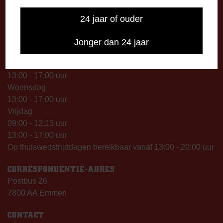
09.00 uur).
24 jaar of ouder
TELEFONISCHE BEREIKBAARHEID
Telefonisch bereikbaar op:
Jonger dan 24 jaar
Dinsdag
09:00 - 12:15 uur
13:00 - 17:00 uur
Woensdag
13:00 - 17:00 uur
Vrijdag
09:00 - 12:15 uur
13:00 - 17:00 uur
Op thuiswedstrijddagen bereikbaar vanaf 13:00 - 20:00 uur
CORRESPONDENTIE-ADRES
Postbus 26
7800 AA Emmen
CONTACT