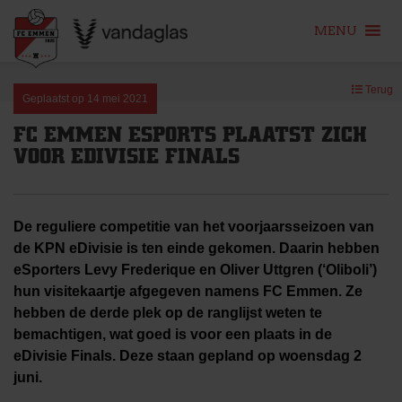
MENU
Skip
Terug
to
Geplaatst op
14 mei 2021
content
FC EMMEN ESPORTS PLAATST ZICH
VOOR EDIVISIE FINALS
De reguliere competitie van het voorjaarsseizoen van
de KPN eDivisie is ten einde gekomen. Daarin hebben
eSporters Levy Frederique en Oliver Uttgren (‘Oliboli’)
hun visitekaartje afgegeven namens FC Emmen. Ze
hebben de derde plek op de ranglijst weten te
bemachtigen, wat goed is voor een plaats in de
eDivisie Finals. Deze staan gepland op woensdag 2
juni.