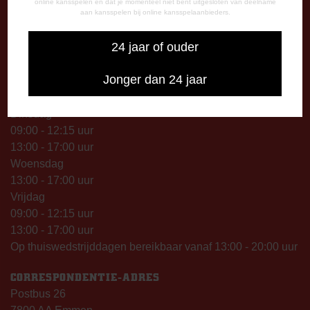
online kansspelen en dat je momenteel niet bent uitgesloten van deelname
13.00 – 17.00 uur
aan kansspelen bij online kansspelaanbieders.
Op thuiswedstrijddagen geopend vanaf 13.00 uur (i.p.v.
24 jaar of ouder
09.00 uur).
Jonger dan 24 jaar
TELEFONISCHE BEREIKBAARHEID
Telefonisch bereikbaar op:
Dinsdag
09:00 - 12:15 uur
13:00 - 17:00 uur
Woensdag
13:00 - 17:00 uur
Vrijdag
09:00 - 12:15 uur
13:00 - 17:00 uur
Op thuiswedstrijddagen bereikbaar vanaf 13:00 - 20:00 uur
CORRESPONDENTIE-ADRES
Postbus 26