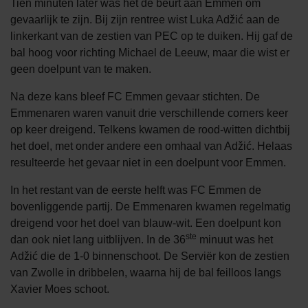
Tien minuten later was het de beurt aan Emmen om
gevaarlijk te zijn. Bij zijn rentree wist Luka Adžić aan de
linkerkant van de zestien van PEC op te duiken. Hij gaf de
bal hoog voor richting Michael de Leeuw, maar die wist er
geen doelpunt van te maken.
Na deze kans bleef FC Emmen gevaar stichten. De
Emmenaren waren vanuit drie verschillende corners keer
op keer dreigend. Telkens kwamen de rood-witten dichtbij
het doel, met onder andere een omhaal van Adžić. Helaas
resulteerde het gevaar niet in een doelpunt voor Emmen.
In het restant van de eerste helft was FC Emmen de
bovenliggende partij. De Emmenaren kwamen regelmatig
dreigend voor het doel van blauw-wit. Een doelpunt kon
ste
dan ook niet lang uitblijven. In de 36
minuut was het
Adžić die de 1-0 binnenschoot. De Serviër kon de zestien
van Zwolle in dribbelen, waarna hij de bal feilloos langs
Xavier Moes schoot.