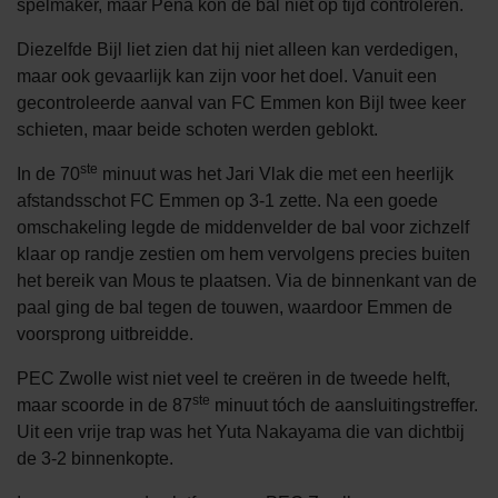
spelmaker, maar Peña kon de bal niet op tijd controleren.
Diezelfde Bijl liet zien dat hij niet alleen kan verdedigen,
maar ook gevaarlijk kan zijn voor het doel. Vanuit een
gecontroleerde aanval van FC Emmen kon Bijl twee keer
schieten, maar beide schoten werden geblokt.
ste
In de 70
minuut was het Jari Vlak die met een heerlijk
afstandsschot FC Emmen op 3-1 zette. Na een goede
omschakeling legde de middenvelder de bal voor zichzelf
klaar op randje zestien om hem vervolgens precies buiten
het bereik van Mous te plaatsen. Via de binnenkant van de
paal ging de bal tegen de touwen, waardoor Emmen de
voorsprong uitbreidde.
PEC Zwolle wist niet veel te creëren in de tweede helft,
ste
maar scoorde in de 87
minuut tóch de aansluitingstreffer.
Uit een vrije trap was het Yuta Nakayama die van dichtbij
de 3-2 binnenkopte.