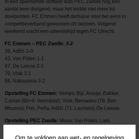
In een spannende slotfase was PEC Zwolle nog een
aantal keer dreigend, maar het leidde niet meer tot
doelpunten. FC Emmen heeft derhalve voor het eerst in
competitieverband gewonnen dit seizoen. Volgend
weekend wacht een uitwedstrijd tegen FC Utrecht.
FC Emmen – PEC Zwolle: 3-2
36. Adžić 1-0
43. Van Polen 1-1
47. De Leeuw 2-1
70. Vlak 3-1
88. Nakayama 3-2
Opstelling FC Emmen:
Verrips; Bijl, Araujo, Bakker,
Cavlan (90+4. Veendorp); Vlak, Bernadou (78. Ben
Moussa); Frei, Peña, Adžić (71. Laursen); De Leeuw.
Opstelling PEC Zwolle:
Mous; Van Polen, Lam,
Nakayama, Paal; Reijnders (60. Ghoochannejhad) ,
Strieder (46. Huiberts), Saymak (71. Drost); Misidjan,
Om te voldoen aan wet- en regelgeving