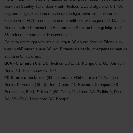
werk van Stanley Tailor door Frank Hoolsema werd afgerond: 0-1. Met
nog een mogelijkheid voor rechterverdediger Kevin Görtz waren de
kansen voor FC Emmen in de eerste helft ook wel opgesomd. Martijn
Kamps in de 51e minuut en Bas van den Brink met een gelukje in de
85e minuut scoorden in de tweede helft.
De netto opbrengst van het duel tegen BCV werd door de Friese cub,
waar oud-Emmen speler Willem Brouwer trainer is, overgemaakt aan de
stichting CliniClowns.
BCV-FC Emmen 0-3.
14. Hoolsema 0-1, 51. Kamps 0-2, 85. Van den
Brink 0-3. Toeschouwers: 150.
FC Emmen:
Beukeveld (68. IJzerman); Görtz, Tailor (46. Van den
Brink), Karreman (46. De Roo), Geers (46. Bevaart); Schepers (46.
Bonevacia), Eind; El Khalifi (60. Dost), Veldmate (46. Zwikker), Dost
(46. Van Dijk), Hoolsema (46. Kamps).