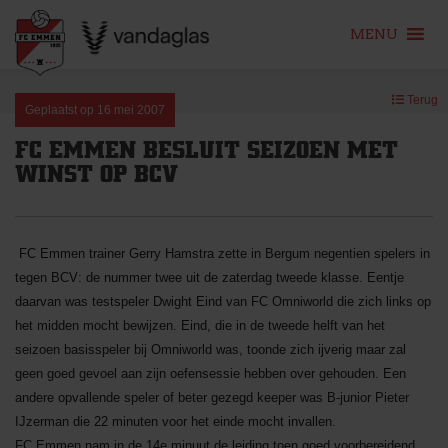
MENU
Skip
Terug
to
Geplaatst op
16 mei 2007
content
FC EMMEN BESLUIT SEIZOEN MET
WINST OP BCV
FC Emmen trainer Gerry Hamstra zette in Bergum negentien spelers in
tegen BCV: de nummer twee uit de zaterdag tweede klasse. Eentje
daarvan was testspeler Dwight Eind van FC Omniworld die zich links op
het midden mocht bewijzen. Eind, die in de tweede helft van het
seizoen basisspeler bij Omniworld was, toonde zich ijverig maar zal
geen goed gevoel aan zijn oefensessie hebben over gehouden. Een
andere opvallende speler of beter gezegd keeper was B-junior Pieter
IJzerman die 22 minuten voor het einde mocht invallen.
FC Emmen nam in de 14e minuut de leiding toen goed voorbereidend