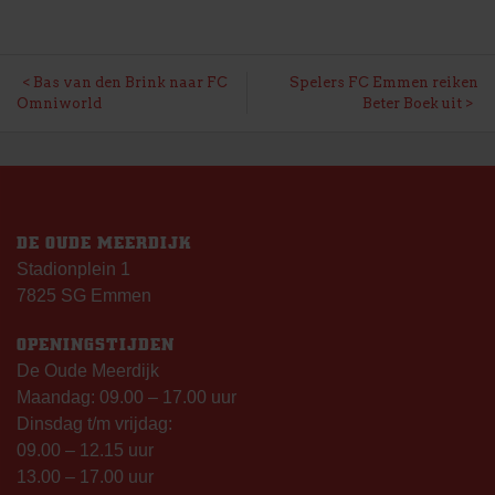
BERICHT
Bas van den Brink naar FC
Spelers FC Emmen reiken
Omniworld
Beter Boek uit
NAVIGATIE
DE OUDE MEERDIJK
Stadionplein 1
7825 SG Emmen
OPENINGSTIJDEN
De Oude Meerdijk
Maandag: 09.00 – 17.00 uur
Dinsdag t/m vrijdag:
09.00 – 12.15 uur
13.00 – 17.00 uur