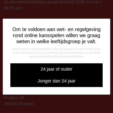
Op thuiswedstrijddagen geopend vanaf 13.00 uur (i.p.v.
09.00 uur).
TELEFONISCHE BEREIKBAARHEID
Telefonisch bereikbaar op:
Om te voldoen aan wet- en regelgeving
Dinsdag
rond online kansspelen willen we graag
09:00 - 12:15 uur
weten in welke leeftijdsgroep je valt.
13:00 - 17:00 uur
Door je keuze te maken bevestig je dat je je bewust bent van de risico's van
Woensdag
online kansspelen en dat je momenteel niet bent uitgesloten van deelname
13:00 - 17:00 uur
aan kansspelen bij online kansspelaanbieders.
Vrijdag
09:00 - 12:15 uur
24 jaar of ouder
13:00 - 17:00 uur
Jonger dan 24 jaar
Op thuiswedstrijddagen bereikbaar vanaf 13:00 - 20:00 uur
CORRESPONDENTIE-ADRES
Postbus 26
7800 AA Emmen