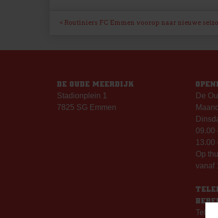
BERICHT
Routiniers FC Emmen voorop naar nieuwe seiz
NAVIGATIE
DE OUDE MEERDIJK
OPEN
Stadionplein 1
De Ou
7825 SG Emmen
Maanda
Dinsda
09.00 
13.00 
Op th
vanaf 
TELE
BERE
Telefo