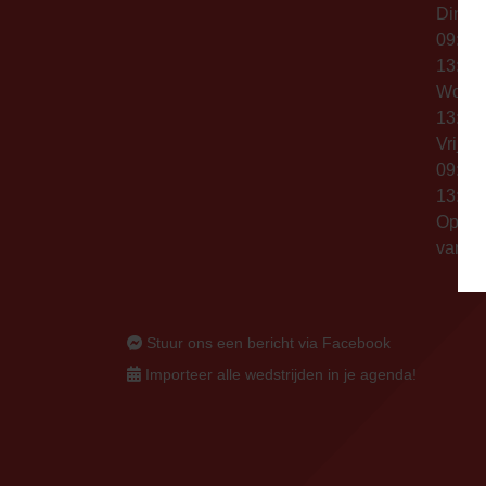
Dinsd
09:00 
13:00 
Woen
13:00 
Vrijda
09:00 
13:00 
Op thu
vanaf 
Stuur ons een bericht via Facebook
Importeer alle wedstrijden in je agenda!