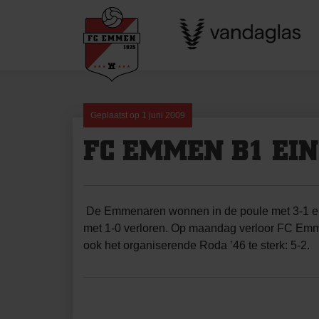
Skip
to
content
Geplaatst op
1 juni 2009
FC EMMEN B1 EIN
De Emmenaren wonnen in de poule met 3-1 en 
met 1-0 verloren. Op maandag verloor FC Emmen 
ook het organiserende Roda ’46 te sterk: 5-2.