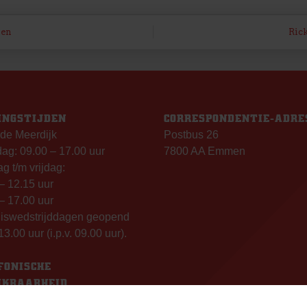
oen
Ric
INGSTIJDEN
CORRESPONDENTIE-ADRE
de Meerdijk
Postbus 26
g: 09.00 – 17.00 uur
7800 AA Emmen
g t/m vrijdag:
– 12.15 uur
– 17.00 uur
uiswedstrijddagen geopend
13.00 uur (i.p.v. 09.00 uur).
FONISCHE
IKBAARHEID
nisch bereikbaar op: