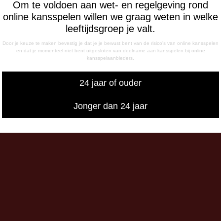
Om te voldoen aan wet- en regelgeving rond
ag
online kansspelen willen we graag weten in welke
- 12:15 uur
leeftijdsgroep je valt.
- 17:00 uur
sdag
Door je keuze te maken bevestig je dat je je bewust bent van de risico's van online kansspelen
en dat je momenteel niet bent uitgesloten van deelname aan kansspelen bij online
- 17:00 uur
kansspelaanbieders.
g
- 12:15 uur
24 jaar of ouder
- 17:00 uur
iswedstrijddagen bereikbaar
Jonger dan 24 jaar
13:00 - 20:00 uur