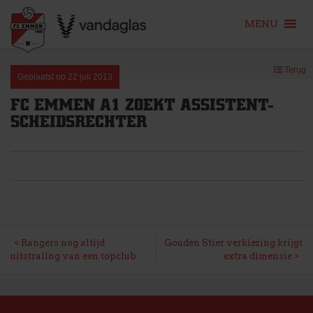
MENU
Skip
Terug
to
Geplaatst op
22 juli 2013
content
FC EMMEN A1 ZOEKT ASSISTENT-
SCHEIDSRECHTER
BERICHT
Rangers nog altijd
Gouden Stier verkiezing krijgt
uitstraling van een topclub
extra dimensie
NAVIGATIE