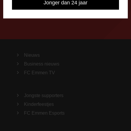
Jonger dan 24 jaar
Importeer alle wedstrijden in je agenda!
Nieuws
Business nieuws
FC Emmen TV
Jongste supporters
Kinderfeestjes
FC Emmen Esports