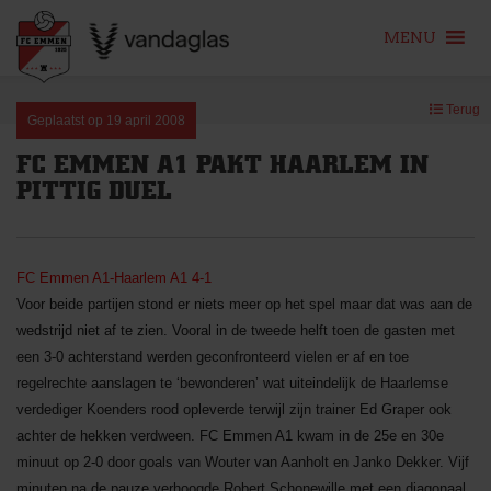
MENU
Skip
Terug
to
Geplaatst op
19 april 2008
content
FC EMMEN A1 PAKT HAARLEM IN
PITTIG DUEL
FC Emmen A1-Haarlem A1 4-1
Voor beide partijen stond er niets meer op het spel maar dat was aan de
wedstrijd niet af te zien. Vooral in de tweede helft toen de gasten met
een 3-0 achterstand werden geconfronteerd vielen er af en toe
regelrechte aanslagen te ‘bewonderen’ wat uiteindelijk de Haarlemse
verdediger Koenders rood opleverde terwijl zijn trainer Ed Graper ook
achter de hekken verdween. FC Emmen A1 kwam in de 25e en 30e
minuut op 2-0 door goals van Wouter van Aanholt en Janko Dekker. Vijf
minuten na de pauze verhoogde Robert Schonewille met een diagonaal