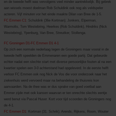
en de tweede helft was vervolgens veel minder aantrekkelijk. Bij gebrek
aan wissels moest doelman Rob Schuldink ook nog als veldspeler
acteren. Vijf minuten vor het einde maakte Dilan van Bree de 1-5.
FC Emmen C1:
Schuldink (36e Kortman); Jonkers, Elperman,
Warmolts, Tom Westebring, Heerkes (Rob Schuldink), Hindriks (Nick
Westebring), Ypenburg, Van Bree, Streutker, Stollenga.
FC Groningen D1-FC Emmen D1 4-1
Op zich een normale nederlaag tegen de Groningers maar vooral in de
tweede helft speelden de Emmenaren een goede partij. Dat gebeurde
echter nadat een slechte start met diverse persoonlijke fouten al na een
kwartier spelen een 3-0 achterstand had opgeleverd. In de eerste helft
verloor FC Emmen ook nog Nick de Vos die voor onderzoek naar het
ziekenhuis werd vervoerd maar na behandeling de thuisreis kon
aanvaarden. Na de thee was er dus sprake van goed voetbal aan
Emmer zijde met ook kansen waarvan er ten onrechte slechts eentje
werd benut via Pascal Huser. Kort voor tijd scoorden de Groningers nog
de 4-1.
FC Emmen D1:
Kortman (31. Schrik); Arends, Rijkens, Room, Wouter