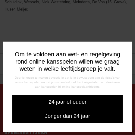
Schuldink, Wessels, Nick Westebring, Meinderts, De Vos (15. Greve),
Huser, Meijer.
Om te voldoen aan wet- en regelgeving
BERICHT
rond online kansspelen willen we graag
FC Emmen neemt afscheid
FC Emmen B1 prolongeert
van het seizoen 2007-08
eerste divisieschap
weten in welke leeftijdsgroep je valt.
NAVIGATIE
Door je keuze te maken bevestig je dat je je bewust bent van de risico's van
online kansspelen en dat je momenteel niet bent uitgesloten van deelname
aan kansspelen bij online kansspelaanbieders.
24 jaar of ouder
DE OUDE MEERDIJK
Stadionplein 1
Jonger dan 24 jaar
7825 SG Emmen
OPENINGSTIJDEN