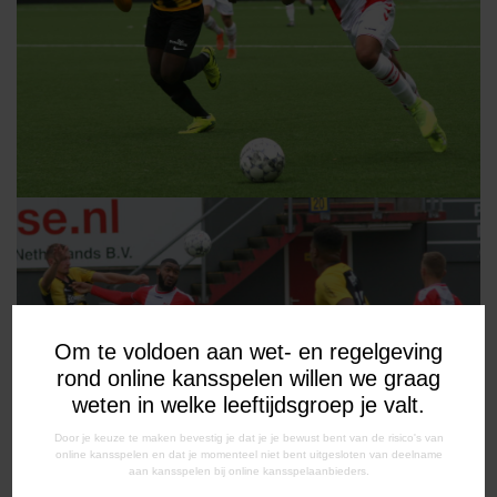
Om te voldoen aan wet- en regelgeving
rond online kansspelen willen we graag
weten in welke leeftijdsgroep je valt.
Door je keuze te maken bevestig je dat je je bewust bent van de risico's van
online kansspelen en dat je momenteel niet bent uitgesloten van deelname
aan kansspelen bij online kansspelaanbieders.