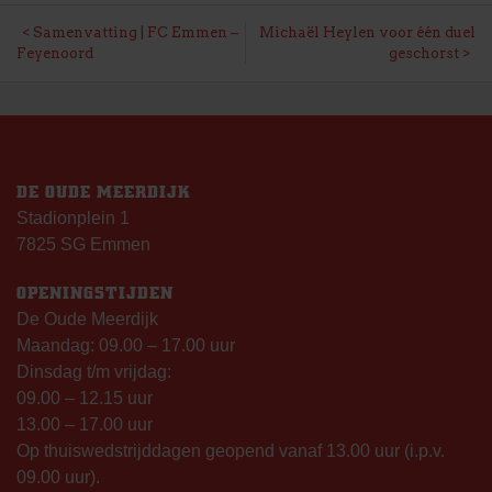
BERICHT
Samenvatting | FC Emmen –
Michaël Heylen voor één duel
Feyenoord
geschorst
NAVIGATIE
DE OUDE MEERDIJK
Stadionplein 1
7825 SG Emmen
OPENINGSTIJDEN
De Oude Meerdijk
Maandag: 09.00 – 17.00 uur
Dinsdag t/m vrijdag:
09.00 – 12.15 uur
13.00 – 17.00 uur
Op thuiswedstrijddagen geopend vanaf 13.00 uur (i.p.v.
09.00 uur).