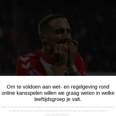
Om te voldoen aan wet- en regelgeving rond
online kansspelen willen we graag weten in welke
leeftijdsgroep je valt.
Door je keuze te maken bevestig je dat je je bewust bent van de risico's van online kansspelen
en dat je momenteel niet bent uitgesloten van deelname aan kansspelen bij online
kansspelaanbieders.