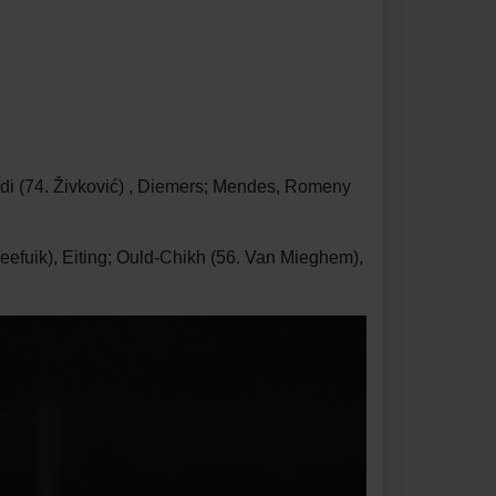
di (74. Živković) , Diemers; Mendes, Romeny
eefuik), Eiting; Ould-Chikh (56. Van Mieghem),