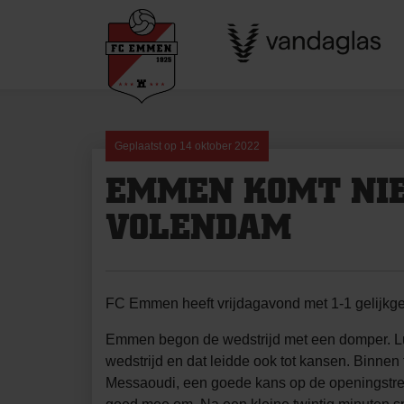
Skip
to
content
Geplaatst op
14 oktober 2022
EMMEN KOMT NIE
VOLENDAM
FC Emmen heeft vrijdagavond met 1-1 gelijkg
Emmen begon de wedstrijd met een domper. Lu
wedstrijd en dat leidde ook tot kansen. Bin
Messaoudi, een goede kans op de openingstref