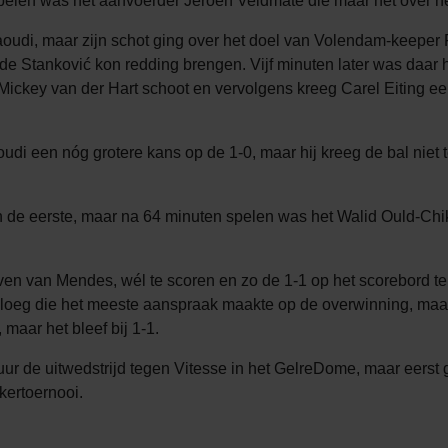
elen was het aanvoerder Jeroen Veldmate die maar net over het 
oudi, maar zijn schot ging over het doel van Volendam-keeper 
de Stanković kon redding brengen. Vijf minuten later was daar 
Mickey van der Hart schoot en vervolgens kreeg Carel Eiting e
udi een nóg grotere kans op de 1-0, maar hij kreeg de bal niet
n de eerste, maar na 64 minuten spelen was het Walid Ould-Ch
ven van Mendes, wél te scoren en zo de 1-1 op het scorebord te
 ploeg die het meeste aanspraak maakte op de overwinning, maar
aar het bleef bij 1-1.
ur de uitwedstrijd tegen Vitesse in het GelreDome, maar eers
kertoernooi.