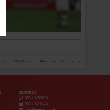
iek op de Wedstried | FC Emmen – FC Volendam
S
CONTACT
0591-670670
0591-621048
info@fcemmen.nl