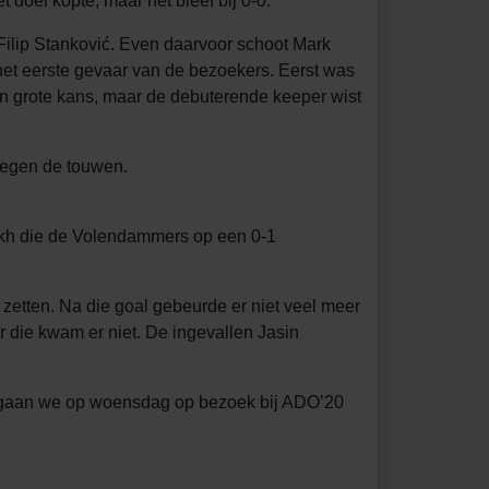
doel kopte, maar het bleef bij 0-0.
Filip Stanković. Even daarvoor schoot Mark
het eerste gevaar van de bezoekers. Eerst was
en grote kans, maar de debuterende keeper wist
 tegen de touwen.
ikh die de Volendammers op een 0-1
 zetten. Na die goal gebeurde er niet veel meer
 die kwam er niet. De ingevallen Jasin
t gaan we op woensdag op bezoek bij ADO’20