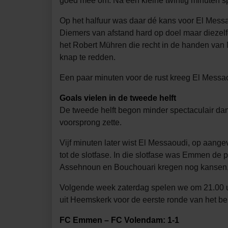
goed mee om. Na een kleine twintig minuten sp
Op het halfuur was daar dé kans voor El Messa
Diemers van afstand hard op doel maar diezelf
het Robert Mühren die recht in de handen van 
knap te redden.
Een paar minuten voor de rust kreeg El Messao
Goals vielen in de tweede helft
De tweede helft begon minder spectaculair da
voorsprong zette.
Vijf minuten later wist El Messaoudi, op aange
tot de slotfase. In die slotfase was Emmen de
Assehnoun en Bouchouari kregen nog kansen, m
Volgende week zaterdag spelen we om 21.00 u
uit Heemskerk voor de eerste ronde van het be
FC Emmen – FC Volendam: 1-1