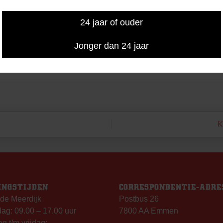
24 jaar of ouder
Jonger dan 24 jaar
K
INGSTIJDEN
CORRESPONDENTIE-ADRE
de Meerdijk
Postbus 26
g: 09.00 – 17.00 uur
7800 AA Emmen
g t/m vrijdag: