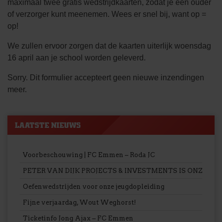
maximaal twee gratis wedstrijdkaarten, zodat je een ouder
of verzorger kunt meenemen. Wees er snel bij, want op =
op!
We zullen ervoor zorgen dat de kaarten uiterlijk woensdag
16 april aan je school worden geleverd.
Sorry. Dit formulier accepteert geen nieuwe inzendingen
meer.
LAATSTE NIEUWS
Voorbeschouwing | FC Emmen – Roda JC
PETER VAN DIJK PROJECTS & INVESTMENTS IS ONZE 
Oefenwedstrijden voor onze jeugdopleiding
Fijne verjaardag, Wout Weghorst!
Ticketinfo Jong Ajax – FC Emmen