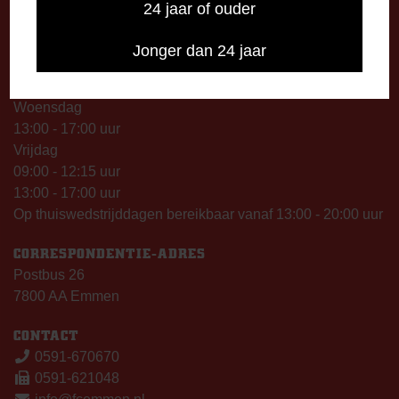
TELEFONISCHE BEREIKBAARHEID
24 jaar of ouder
Telefonisch bereikbaar op:
Dinsdag
Jonger dan 24 jaar
09:00 - 12:15 uur
13:00 - 17:00 uur
Woensdag
13:00 - 17:00 uur
Vrijdag
09:00 - 12:15 uur
13:00 - 17:00 uur
Op thuiswedstrijddagen bereikbaar vanaf 13:00 - 20:00 uur
CORRESPONDENTIE-ADRES
Postbus 26
7800 AA Emmen
CONTACT
0591-670670
0591-621048