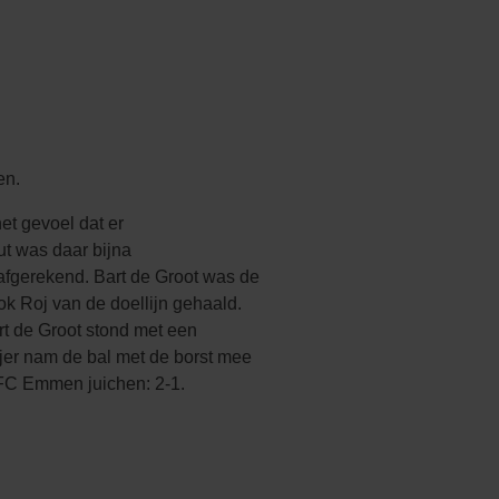
en.
t gevoel dat er
t was daar bijna
fgerekend. Bart de Groot was de
ok Roj van de doellijn gehaald.
rt de Groot stond met een
ojer nam de bal met de borst mee
 FC Emmen juichen: 2-1.