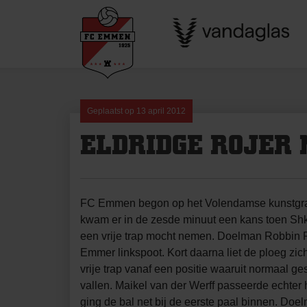
Skip
to
content
Geplaatst op
13 april 2012
ELDRIDGE ROJER
FC Emmen begon op het Volendamse kunstgras 
kwam er in de zesde minuut een kans toen Shk
een vrije trap mocht nemen. Doelman Robbin Ru
Emmer linkspoot. Kort daarna liet de ploeg zic
vrije trap vanaf een positie waaruit normaal g
vallen. Maikel van der Werff passeerde echter
ging de bal net bij de eerste paal binnen. Do