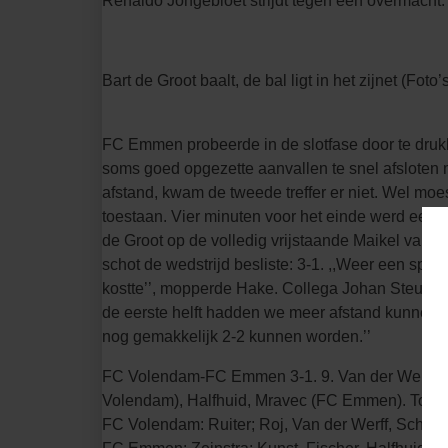
Renaldo Jongebloet strijdt tegen een overmacht.
Bart de Groot baalt, de bal ligt in het zijnet (F
FC Emmen probeerde in de slotfase door te dru
soms goed opgezette aanvallen te snel afsloten 
afstand, kwam de tweede treffer er niet. Wel mo
toestaan. Vier minuten voor het einde werd een
de Groot op de volledig vrijstaande Maikel van de
schot de wedstrijd besliste: 3-1. ,,Weer een spel
kostte’’, mopperde Hake. Collega Johan Steur wa
de eerste helft hadden we meer afstand kunnen
nog gemakkelijk 2-2 kunnen worden.’’
FC Volendam-FC Emmen 3-1. 9. Van der Werff, 36.
Volendam), Halfhuid, Mravec (FC Emmen). Toes
FC Volendam: Ruiter; Roj, Van der Werff, Schild