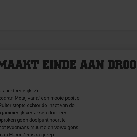
 MAAKT EINDE AAN DRO
best redelijk. Zo
odran Metaj vanaf een mooie positie
iter stopte echter de inzet van de
h jammerlijk verrassen door een
esproken geen doelpunt hoort te
 het tweemans muurtje en vervolgens
elman Harm Zeinstra greep