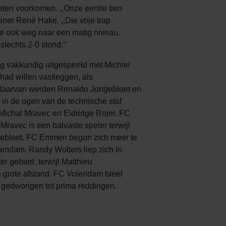
ten voorkomen. ,,Onze eerste tien
iner René Hake. ,,Die vrije trap
we ook weg naar een matig niveau.
slechts 2-0 stond.’’
g vakkundig uitgespeeld met Michiel
had willen vastleggen, als
 daarvan werden Renaldo Jongebloet en
 in de ogen van de technische staf
Michal Mravec en Eldridge Rojer. FC
ravec is een balvaste speler terwijl
ngebloet. FC Emmen begon zich meer te
endam. Randy Wolters liep zich in
er gebied, terwijl Matthieu
e grote afstand. FC Volendam bleef
e gedwongen tot prima reddingen.