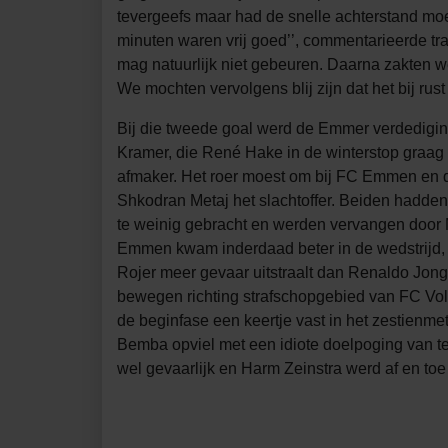
tevergeefs maar had de snelle achterstand moe
minuten waren vrij goed’’, commentarieerde tra
mag natuurlijk niet gebeuren. Daarna zakten 
We mochten vervolgens blij zijn dat het bij rust 
Bij die tweede goal werd de Emmer verdedigin
Kramer, die René Hake in de winterstop graag 
afmaker. Het roer moest om bij FC Emmen en
Shkodran Metaj het slachtoffer. Beiden hadden
te weinig gebracht en werden vervangen door 
Emmen kwam inderdaad beter in de wedstrijd, M
Rojer meer gevaar uitstraalt dan Renaldo Jo
bewegen richting strafschopgebied van FC Vol
de beginfase een keertje vast in het zestienmet
Bemba opviel met een idiote doelpoging van t
wel gevaarlijk en Harm Zeinstra werd af en to