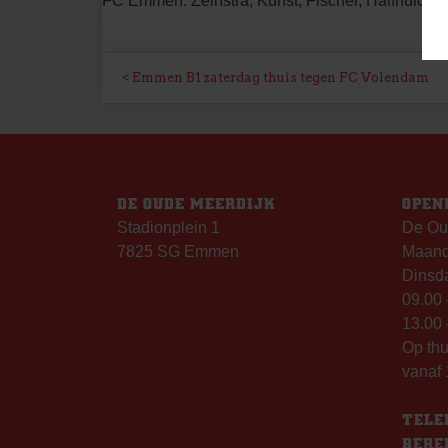
FC Emmen: Zeinstra; Kunst, Fischer, Halfhuid, Gö
BERICHT
Emmen B1 zaterdag thuis tegen FC Volendam
NAVIGATIE
DE OUDE MEERDIJK
OPEN
Stadionplein 1
De Ou
7825 SG Emmen
Maanda
Dinsda
09.00 
13.00 
Op th
vanaf 
TELE
BERE