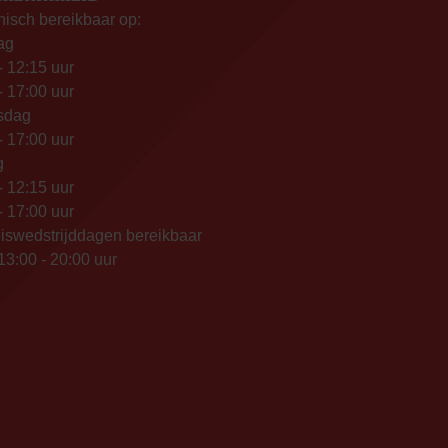
nisch bereikbaar op:
ag
- 12:15 uur
- 17:00 uur
sdag
- 17:00 uur
g
- 12:15 uur
- 17:00 uur
iswedstrijddagen bereikbaar
13:00 - 20:00 uur