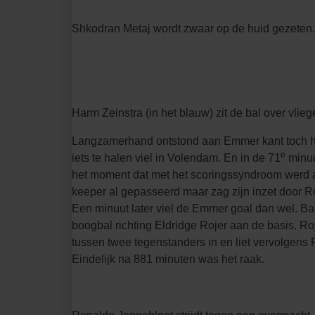
Shkodran Metaj wordt zwaar op de huid gezeten.
Harm Zeinstra (in het blauw) zit de bal over vlieg
Langzamerhand ontstond aan Emmer kant toch he
e
iets te halen viel in Volendam. En in de 71
minuu
het moment dat met het scoringssyndroom werd a
keeper al gepasseerd maar zag zijn inzet door R
Een minuut later viel de Emmer goal dan wel. Ba
boogbal richting Eldridge Rojer aan de basis. R
tussen twee tegenstanders in en liet vervolgens
Eindelijk na 881 minuten was het raak.