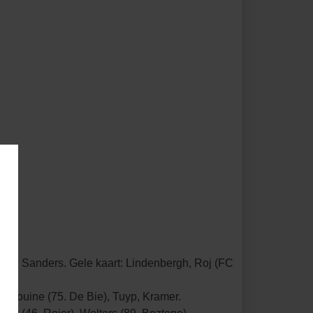
ter: Sanders. Gele kaart: Lindenbergh, Roj (FC
hadouine (75. De Bie), Tuyp, Kramer.