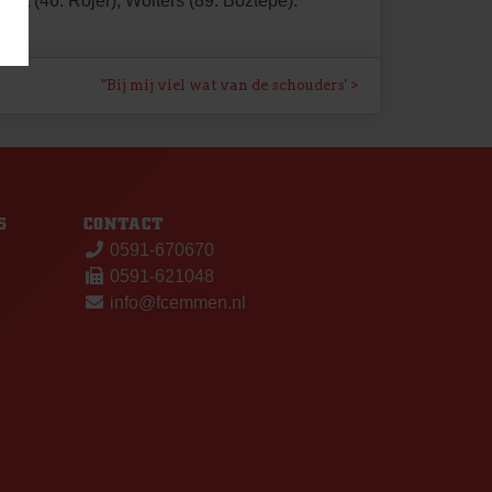
et (46. Rojer), Wolters (89. Boztepe).
"Bij mij viel wat van de schouders'
S
CONTACT
0591-670670
0591-621048
info@fcemmen.nl