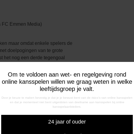
oto’s FC Emmen Media)
kken maar omdat enkele spelers de
met doelpogingen van te grote
est het nog een derde tegengoal
 hoekschop doorgekopt door Bart
r Werff die met een fraai
Om te voldoen aan wet- en regelgeving rond
hervatting die ons de kop
online kansspelen willen we graag weten in welke
s daar en tegen opgelucht. ,,In
leeftijdsgroep je valt.
 nemen maar na de 2-1 had het ook
Door je keuze te maken bevestig je dat je je bewust bent van de risico's van online kansspelen
en dat je momenteel niet bent uitgesloten van deelname aan kansspelen bij online
kansspelaanbieders.
 Kramer 2-0, 72. Rojer 2-1, 86. Van der Werff 3-1. Scheidsrech
chouwers: 2928.
24 jaar of ouder
er, Koning, Lindenbergh (87. Bakkenes), Ahahaoui, Nick Tol, Tig