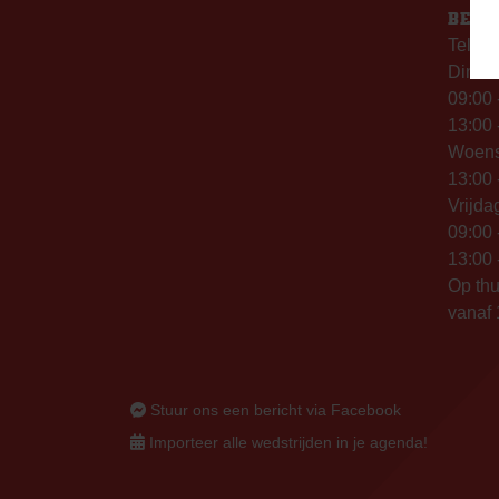
BERE
Telefo
Dinsd
09:00 
13:00 
Woen
13:00 
Vrijda
09:00 
13:00 
Op thu
vanaf 
Stuur ons een bericht via Facebook
Importeer alle wedstrijden in je agenda!