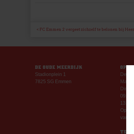
BERICHT
FC Emmen 2 vergeet zichzelf te belonen bij Hee
NAVIGATIE
DE OUDE MEERDIJK
OPEN
Stadionplein 1
De Ou
7825 SG Emmen
Maanda
Dinsda
09.00 
13.00 
Op th
vanaf 
TELE