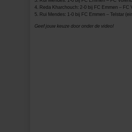
3. Rui Mendes: 1-0 bij FC Emmen – FC Volend
4. Reda Kharchouch: 2-0 bij FC Emmen – FC 
5. Rui Mendes: 1-0 bij FC Emmen – Telstar (ei
Geef jouw keuze door onder de video!