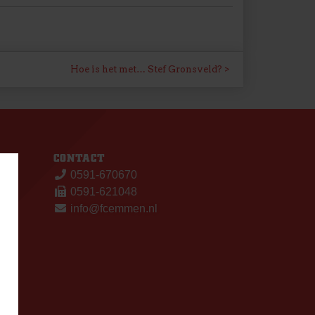
Hoe is het met… Stef Gronsveld?
S
CONTACT
0591-670670
0591-621048
info@fcemmen.nl