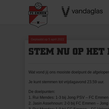
Skip
to
content
Geplaatst op
5 april 2022
STEM NU OP HET
Wat vond jij ons mooiste doelpunt de afgelop
Je kunt stemmen tot vrijdagavond 23.59 uur.
De doelpunten:
1. Rui Mendes: 1-3 bij Jong PSV – FC Emmen 
2. Jasin Assehnoun: 2-0 bij FC Emmen – Jong 