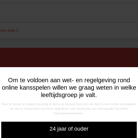
renveen 2
INGSTIJDEN
CORRESPONDENTIE-ADRE
de Meerdijk
Postbus 26
Om te voldoen aan wet- en regelgeving rond
g: 09.00 – 17.00 uur
7800 AA Emmen
online kansspelen willen we graag weten in welke
g t/m vrijdag:
leeftijdsgroep je valt.
– 12.15 uur
Door je keuze te maken bevestig je dat je je bewust bent van de risico's van online kansspelen
– 17.00 uur
en dat je momenteel niet bent uitgesloten van deelname aan kansspelen bij online
uiswedstrijddagen geopend
kansspelaanbieders.
13.00 uur (i.p.v. 09.00 uur).
24 jaar of ouder
FONISCHE