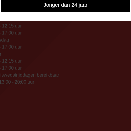
Jonger dan 24 jaar
IKBAARHEID
nisch bereikbaar op:
ag
- 12:15 uur
- 17:00 uur
sdag
- 17:00 uur
g
- 12:15 uur
- 17:00 uur
iswedstrijddagen bereikbaar
13:00 - 20:00 uur