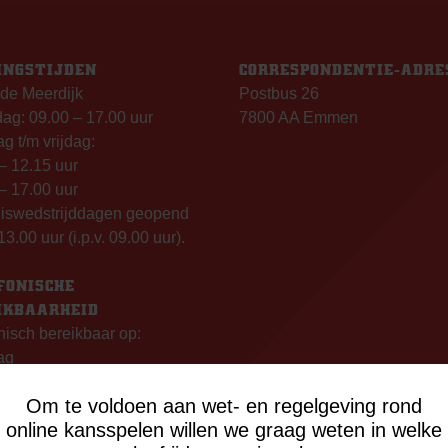
INGSTIJDEN
CORRESPONDENTIE-ADRE
de Meerdijk
Postbus 26
g: 09.00 – 17.00 uur
7800 AA Emmen
g t/m vrijdag:
– 12.15 uur
– 17.00 uur
uiswedstrijddagen geopend
13.00 uur (i.p.v. 09.00 uur).
FONISCHE
IKBAARHEID
nisch bereikbaar op:
ag
- 12:15 uur
Om te voldoen aan wet- en regelgeving rond
- 17:00 uur
online kansspelen willen we graag weten in welke
sdag