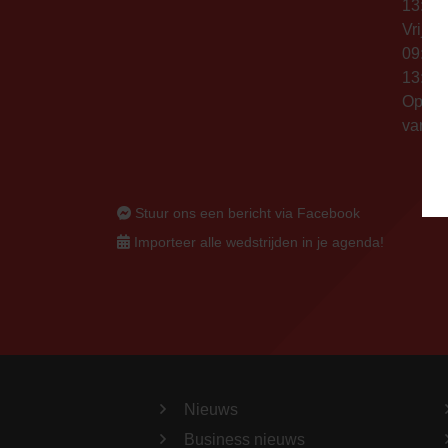
13:00 
Vrijda
09:00 
13:00 
Op thu
vanaf 
Stuur ons een bericht via Facebook
Importeer alle wedstrijden in je agenda!
Nieuws
Business nieuws