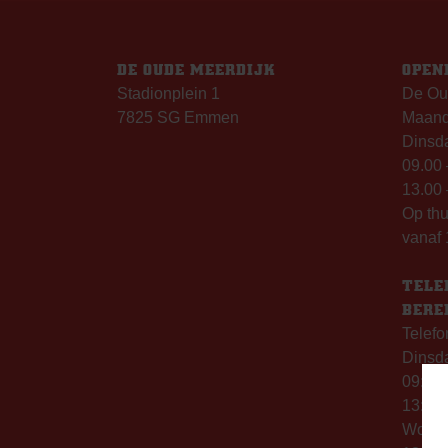
DE OUDE MEERDIJK
OPEN
Stadionplein 1
De Ou
7825 SG Emmen
Maanda
Dinsda
09.00 
13.00 
Op th
vanaf 
TELE
BERE
Telefo
Dinsd
09:00 
13:00 
Woen