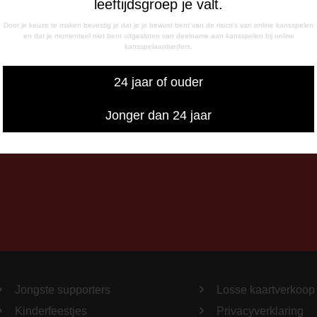
leeftijdsgroep je valt.
- 17:00 uur
g
Door je keuze te maken bevestig je dat je je bewust bent van de risico's van online kansspelen
en dat je momenteel niet bent uitgesloten van deelname aan kansspelen bij online
- 12:15 uur
kansspelaanbieders.
- 17:00 uur
iswedstrijddagen bereikbaar
24 jaar of ouder
13:00 - 20:00 uur
Jonger dan 24 jaar
Jongste supporters
Losse kaartverkoop
Kinderfeestjes
Privacyverklaring