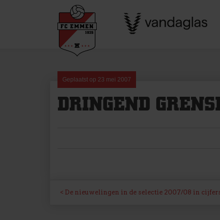
Skip
to
content
Geplaatst op
23 mei 2007
DRINGEND GRENS
BERICHT
De nieuwelingen in de selectie 2007/08 in cijfer
NAVIGATIE