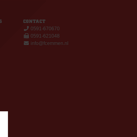
S
CONTACT
0591-670670
0591-621048
info@fcemmen.nl