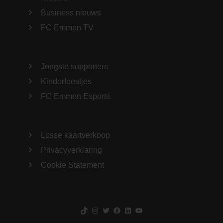
Business nieuws
FC Emmen TV
Jongste supporters
Kinderfeestjes
FC Emmen Esports
Losse kaartverkoop
Privacyverklaring
Cookie Statement
TikTok
Instagram
Twitter
Facebook
LinkedIn
YouTube