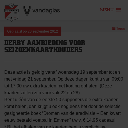
MENU
Skip
Terug
to
Geplaatst op
20 september 2012
content
DERBY AANBIEDING VOOR
SEIZOENKAARTHOUDERS
Deze actie is geldig vanaf woensdag 19 september tot en
met vrijdag 21 september. Op deze dagen kunt u van 09:00
tot 17:00 uw extra kaarten met korting ophalen. (Deze
kaarten zullen zijn voor vak 22 en 28)
Bent u één van de eerste 50 supporters die extra kaarten
komt halen, dan krijgt u ook nog eens het door de selectie
gesigneerde boek “Dromen van de eredivisie – Een kwart
eeuw betaald voetbal in Emmen” t.w.v. € 14,95 cadeau!
* Bij het afhalen van de kaarten bent u verplicht uw