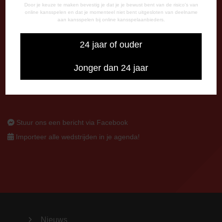
Door je keuze te maken bevestig je dat je je bewust bent van de risico's van
Postbus 26
online kansspelen en dat je momenteel niet bent uitgesloten van deelname
aan kansspelen bij online kansspelaanbieders.
7800 AA Emmen
CONTACT
24 jaar of ouder
0591-670670
Jonger dan 24 jaar
0591-621048
info@fcemmen.nl
Stuur ons een bericht via Facebook
Importeer alle wedstrijden in je agenda!
Nieuws