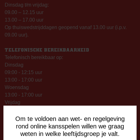
Dinsdag t/m vrijdag:
09.00 – 12.15 uur
13.00 – 17.00 uur
Op thuiswedstrijddagen geopend vanaf 13.00 uur (i.p.v.
09.00 uur).
TELEFONISCHE BEREIKBAARHEID
Telefonisch bereikbaar op:
Dinsdag
09:00 - 12:15 uur
13:00 - 17:00 uur
Woensdag
13:00 - 17:00 uur
Vrijdag
09:00 - 12:15 uur
13:00 - 17:00 uur
Om te voldoen aan wet- en regelgeving
Op thuiswedstrijddagen bereikbaar vanaf 13:00 - 20:00 uur
rond online kansspelen willen we graag
weten in welke leeftijdsgroep je valt.
CORRESPONDENTIE-ADRES