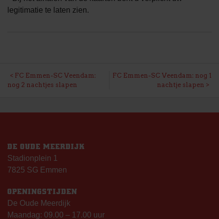
legitimatie te laten zien.
BERICHT
FC Emmen-SC Veendam:
FC Emmen-SC Veendam: nog 1
nog 2 nachtjes slapen
nachtje slapen
NAVIGATIE
DE OUDE MEERDIJK
Stadionplein 1
7825 SG Emmen
OPENINGSTIJDEN
De Oude Meerdijk
Maandag: 09.00 – 17.00 uur