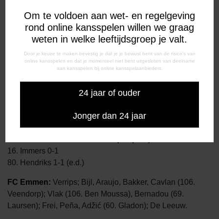
koos de goede hoek en pakte de bal. Jansen schoot
vervolgens namens NAC wél raak: 2-3.
Om te voldoen aan wet- en regelgeving
rond online kansspelen willen we graag
De beurt was aan Bijl. Hij schoot hard en hoog raak. Dion
weten in welke leeftijdsgroep je valt.
Malone was de volgende voor NAC en Verrips pakte de
Door je keuze te maken bevestig je dat je je bewust bent van de risico's van
bal! De stand was weer gelijk: 3-3.
online kansspelen en dat je momenteel niet bent uitgesloten van deelname
aan kansspelen bij online kansspelaanbieders.
Peña nam de vijfde voor Emmen. Hij stuitte op Olij. El
Allouchi besliste de serie zorgde voor een oorverdovende
24 jaar of ouder
stilte op de tribunes.
Jonger dan 24 jaar
Vrijdag 21 mei zal stadion De Oude Meerdijk gesloten zijn.
FC Emmen – NAC Breda: 1-1 (3-4 pen.)
16. Immers 0-1
80. Hendriks 1-1 (e.d.)
FC Emmen:
Verrips; Bijl, Araujo, Bakker, Cavlan (106.
Veendorp); Vlak (106. Ben Moussa), Bernadou (69.
Laursen); Frei, Peña, Adžić (60. Gladon); De Leeuw.