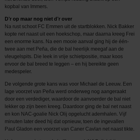
kopbal van Immers.
D’r op maar nog niet d’r over
Na rust schoot FC Emmen uit de startblokken. Nick Bakker
kopte net naast uit een hoekschop, maar daarna kreeg Frei
een enorme kans. Na een mooie aanval ging hij de één-
twee aan met Peña, die de bal heerlijk meegaf aan de
vleugelspits. Die leek in vrije schietpositie, maar koos
ervoor de bal breed te leggen – en hij bereikte geen
medespeler.
De volgende grote kans was voor Michael de Leeuw. Een
lage voorzet van Peña werd onderweg nog aangeraakt
door een verdediger, waardoor de aanvoerder de bal niet
lekker op zijn been kreeg. Daardoor ging de bal net naast
en kon NAC-goalie Nick Olij opgelucht ademhalen. Vijf
minuten later deed hij dat opnieuw, toen de ingevallen
Paul Gladon een voorzet van Caner Cavlan net naast tikte.