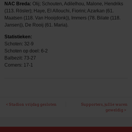
NAC Breda:
Olij; Schouten, Adilelhou, Malone, Hendriks
(113. Rösler); Haye, El Allouchi, Fiorini; Azarkan (61.
Maatsen (118. Van Hooijdonk)), Immers (78. Bilate (118.
Jansen)), De Rooij (61. Maria).
Statistieken:
Schoten: 32-9
Schoten op doel: 6-2
Balbezit: 73-27
Corners: 17-1
BERICHT
Stadion vrijdag gesloten
Supporters, jullie waren
geweldig
NAVIGATIE