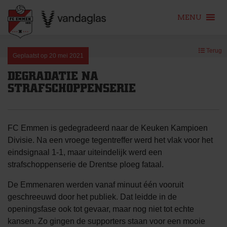
MENU
Skip
Terug
to
Geplaatst op
20 mei 2021
content
DEGRADATIE NA
STRAFSCHOPPENSERIE
FC Emmen is gedegradeerd naar de Keuken Kampioen
Divisie. Na een vroege tegentreffer werd het vlak voor het
eindsignaal 1-1, maar uiteindelijk werd een
strafschoppenserie de Drentse ploeg fataal.
De Emmenaren werden vanaf minuut één vooruit
geschreeuwd door het publiek. Dat leidde in de
openingsfase ook tot gevaar, maar nog niet tot echte
kansen. Zo gingen de supporters staan voor een mooie