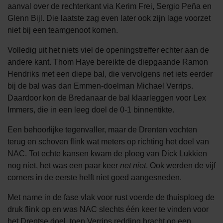
aanval over de rechterkant via Kerim Frei, Sergio Peña en
Glenn Bijl. Die laatste zag even later ook zijn lage voorzet
niet bij een teamgenoot komen.
Volledig uit het niets viel de openingstreffer echter aan de
andere kant. Thom Haye bereikte de diepgaande Ramon
Hendriks met een diepe bal, die vervolgens net iets eerder
bij de bal was dan Emmen-doelman Michael Verrips.
Daardoor kon de Bredanaar de bal klaarleggen voor Lex
Immers, die in een leeg doel de 0-1 binnentikte.
Een behoorlijke tegenvaller, maar de Drenten vochten
terug en schoven flink wat meters op richting het doel van
NAC. Tot echte kansen kwam de ploeg van Dick Lukkien
nog niet, het was een paar keer
net niet
. Ook werden de vijf
corners in de eerste helft niet goed aangesneden.
Met name in de fase vlak voor rust voerde de thuisploeg de
druk flink op en was NAC slechts één keer te vinden voor
het Drentse doel, toen Verrips redding bracht op een