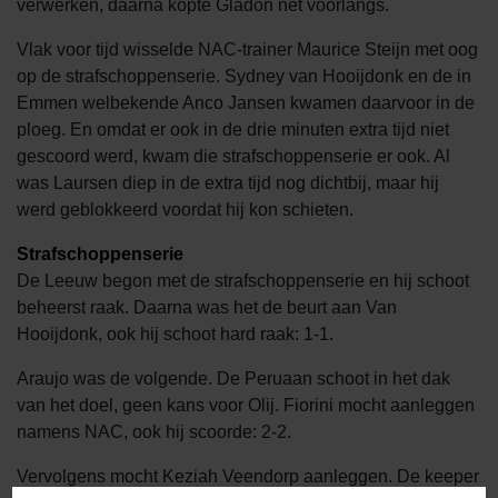
verwerken, daarna kopte Gladon net voorlangs.
Vlak voor tijd wisselde NAC-trainer Maurice Steijn met oog
op de strafschoppenserie. Sydney van Hooijdonk en de in
Emmen welbekende Anco Jansen kwamen daarvoor in de
ploeg. En omdat er ook in de drie minuten extra tijd niet
gescoord werd, kwam die strafschoppenserie er ook. Al
was Laursen diep in de extra tijd nog dichtbij, maar hij
werd geblokkeerd voordat hij kon schieten.
Strafschoppenserie
De Leeuw begon met de strafschoppenserie en hij schoot
beheerst raak. Daarna was het de beurt aan Van
Hooijdonk, ook hij schoot hard raak: 1-1.
Araujo was de volgende. De Peruaan schoot in het dak
van het doel, geen kans voor Olij. Fiorini mocht aanleggen
namens NAC, ook hij scoorde: 2-2.
Vervolgens mocht Keziah Veendorp aanleggen. De keeper