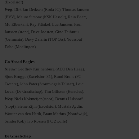
(Excelsior)
Weg
: Dirk Jan Derksen (Roda JC), Thomas Janssen
(EVV), Mauro Simone (KSK Hasselt), Rein Baart,
Mo Elberkani, Ray Fränkel, Luc Janssen, Paul
Janssen (stopt), Dave Joosten, Gino Taihuttu
(Germania), Davy Zafarin (TOP Oss), Youssouf
Dabo (Moelingen).
Go Ahead Eagles
Nieuw:
Geoffrey Knijnenburg (ADO Den Haag),
Sjors Brugge (Excelsior ’31), Ruud Bruns (FC
Twente), John Pater (Stormvogels Telstar), Loic
Loval (De Graafschap), Tim Gilissen (Heracles).
Weg:
Niels Kokmeijer (stopt), Dennis Hulshoff
(stopt), Sieme Zijm (Excelsior), Mustafa Aydin,
Wouter van den Herik, Bram Marbus (Noordwijk),
Sander Kok), Ivo Rossen (FC Zwolle)
De Graafschap