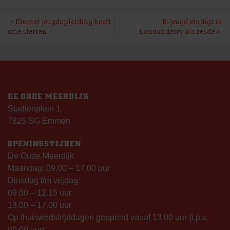
BERICHT
Emmer jeugdopleiding heeft
B-jeugd eindigt in
drie sterren
Londonderry als zesde
NAVIGATIE
DE OUDE MEERDIJK
Stadionplein 1
7825 SG Emmen
OPENINGSTIJDEN
De Oude Meerdijk
Maandag: 09.00 – 17.00 uur
Dinsdag t/m vrijdag:
09.00 – 12.15 uur
13.00 – 17.00 uur
Op thuiswedstrijddagen geopend vanaf 13.00 uur (i.p.v.
09.00 uur).