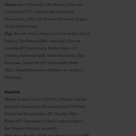
Nieuw:
Joost Volmer (FC Den Bosch), John van
Loenhout (VVV), Joep van den Ouweland
(Feyenoord), Jeffrey de Visscher (Heracles), Rogier
Meijer (Bennekom).
Weg
: Ricardo Sousa, Magno, Loic Loval (Go Ahead
Eagles), Tim Bakens (RKC Waalwijk), Ilja van
Leerdam (FC Eindhoven), Ruslan Valeev (FC
Emmen), Aleksandr Klak, Andre Karnebeek, Dick
Kooijman, Sjoerd Ars (FC Omniworld), Hilmi
Mihci, Harald Berendsen, Michael van der Kruis
(Haarlem).
Haarlem
Nieuw:
Rodney Cairo (TOP Oss), Michale van der
Kruis (De Graafschap), Houssin Bezzai (TOP Oss),
Robert-Jan Ravensbergen (FC Zwolle), Mike
Römer (FC Groningen), Patrick Lokken (Argon),
Ray Frankel (Fortuna, op proef)
Weg:
Revy Rosalia (TOP Oss), Reginald Faria (TOP