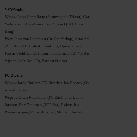
VVV-Venlo
Nieuw:
Leon Kantelberg (Stormvogels Telstar), Cor
Varkevisser (Excelsior), Rik Platvoet (ADO Den
Haag)
Weg
: John van Loenhout (De Graafschap), Arno Art
(Achilles ’29), Robert Loontjens, Djimmie van
Putten (Achilles ’29), Tom Timmermans (EVV), Bas
Wijnen (Achilles ’29), Earnest Stewart.
FC Zwolle
Nieuw:
Jordy Zuidam (FC Utrecht), Ivo Rossen (Go
Ahead Eagles)
Weg:
Jelle ten Rouwelaar (FC Eindhoven), Tim
Janssen, Bert Zuurman (TOP Oss), Robert Jan
Ravensbergen, Murat Acikgöz, Mouad Elaakel.