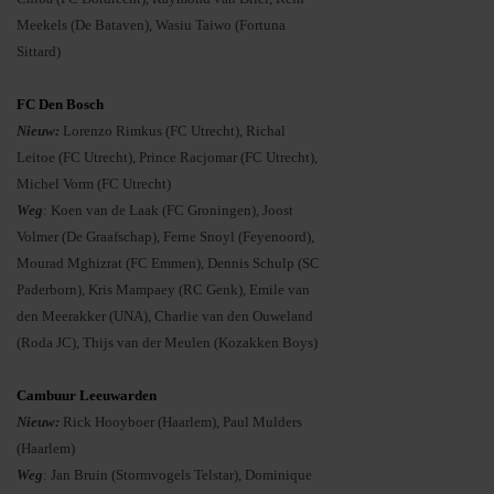
Meekels (De Bataven), Wasiu Taiwo (Fortuna
Sittard)
FC Den Bosch
Nieuw:
Lorenzo Rimkus (FC Utrecht), Richal
Leitoe (FC Utrecht), Prince Racjomar (FC Utrecht),
Michel Vorm (FC Utrecht)
Weg
: Koen van de Laak (FC Groningen), Joost
Volmer (De Graafschap), Ferne Snoyl (Feyenoord),
Mourad Mghizrat (FC Emmen), Dennis Schulp (SC
Paderborn), Kris Mampaey (RC Genk), Emile van
den Meerakker (UNA), Charlie van den Ouweland
(Roda JC), Thijs van der Meulen (Kozakken Boys)
Cambuur Leeuwarden
Nieuw:
Rick Hooyboer (Haarlem), Paul Mulders
(Haarlem)
Weg
: Jan Bruin (Stormvogels Telstar), Dominique