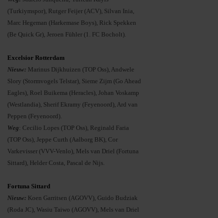
(Turkiymspor), Rutger Feijer (ACV), Silvan Inia,
Marc Hegeman (Harkemase Boys), Rick Spekken
(Be Quick Gr), Jeroen Fühler (1. FC Bocholt).
Excelsior Rotterdam
Nieuw:
Marinus Dijkhuizen (TOP Oss), Andwele
Slory (Stormvogels Telstar), Sieme Zijm (Go Ahead
Eagles), Roel Buikema (Heracles), Johan Voskamp
(Westlandia), Sherif Ekramy (Feyenoord), Ard van
Peppen (Feyenoord).
Weg
: Cecilio Lopes (TOP Oss), Reginald Faria
(TOP Oss), Jeppe Curth (Aalborg BK), Cor
Varkevisser (VVV-Venlo), Mels van Driel (Fortuna
Sittard), Helder Costa, Pascal de Nijs.
Fortuna Sittard
Nieuw:
Koen Garritsen (AGOVV), Guido Budziak
(Roda JC), Wasiu Taiwo (AGOVV), Mels van Driel