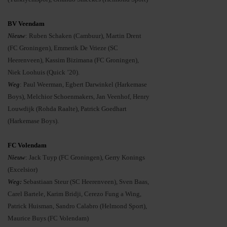
BV Veendam
Nieuw
: Ruben Schaken (Cambuur), Martin Drent
(FC Groningen), Emmerik De Vrieze (SC
Heerenveen), Kassim Bizimana (FC Groningen),
Niek Loohuis (Quick ’20).
Weg
: Paul Weerman, Egbert Darwinkel (Harkemase
Boys), Melchior Schoenmakers, Jan Veenhof, Henry
Louwdijk (Rohda Raalte), Patrick Goedhart
(Harkemase Boys).
FC Volendam
Nieuw
: Jack Tuyp (FC Groningen), Gerry Konings
(Excelsior)
Weg:
Sebastiaan Steur (SC Heerenveen), Sven Baas,
Carel Bartele, Karim Bridji, Cerezo Fung a Wing,
Patrick Huisman, Sandro Calabro (Helmond Sport),
Maurice Buys (FC Volendam)