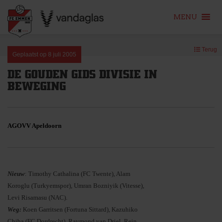
MENU
Skip
Terug
to
Geplaatst op
8 juli 2005
content
DE GOUDEN GIDS DIVISIE IN
BEWEGING
AGOVV Apeldoorn
Nieuw
: Timothy Cathalina (FC Twente), Alam
Koroglu (Turkyemspor), Umran Bozniyik (Vitesse),
Levi Risamasu (NAC).
Weg:
Koen Garritsen (Fortuna Sittard), Kazuhiko
Chiba (FC Dordrecht), Raymond van Driel, Rein