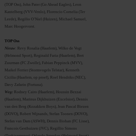
(TOP Oss), John Pater (Go Ahead Eagles), Leon
Kantelberg (VVV-Venlo), Florencio Cornelia (Ter
Leede), Regilio O’Niel (Huizen), Michael Samuel,
Marc Hoogervorst.
TOP Oss
Nieuw
: Revy Rosalia (Haarlem), Wilko de Vogt
(Helmond Sport), Reginald Faria (Haarlem), Bert
Zuurman (FC Zwolle), Fabian Peppinck (MVV),
Maikel Ferrier (Stormvogels Telstar), Kenneth
Cicilia (Haarlem, op proef), Roel Hendriks (NEC),
Davy Zafarin (Fortuna).
Weg:
Rodney Cairo (Haarlem), Houssin Bezzai
(Haarlem), Marinus Dijkhuizen (Excelsior), Dennis
van den Berg (Kozakken Boys), Jean Pascal Biezen
(DOVO), Robert Wijnands, Stefan Toonen (DOVO),
Stefan van Dam (ASWH), Dennis Iliohan (FC Lisse),
Francois Gesthuizen (JVC), Regillio Simons
(Turkiyemspor), Orlando Smeekes (Helmond Sport)