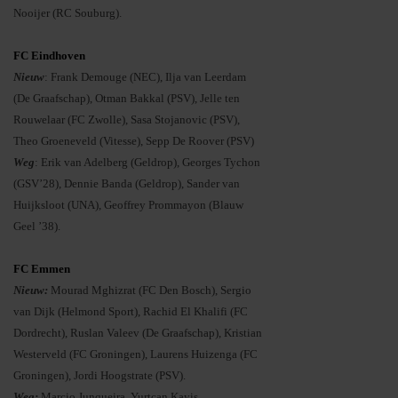
Nooijer (RC Souburg).
FC Eindhoven
Nieuw
: Frank Demouge (NEC), Ilja van Leerdam
(De Graafschap), Otman Bakkal (PSV), Jelle ten
Rouwelaar (FC Zwolle), Sasa Stojanovic (PSV),
Theo Groeneveld (Vitesse), Sepp De Roover (PSV)
Weg
: Erik van Adelberg (Geldrop), Georges Tychon
(GSV’28), Dennie Banda (Geldrop), Sander van
Huijksloot (UNA), Geoffrey Prommayon (Blauw
Geel ’38).
FC Emmen
Nieuw:
Mourad Mghizrat (FC Den Bosch), Sergio
van Dijk (Helmond Sport), Rachid El Khalifi (FC
Dordrecht), Ruslan Valeev (De Graafschap), Kristian
Westerveld (FC Groningen), Laurens Huizenga (FC
Groningen), Jordi Hoogstrate (PSV).
Weg:
Marcio Junqueira, Yurtcan Kayis