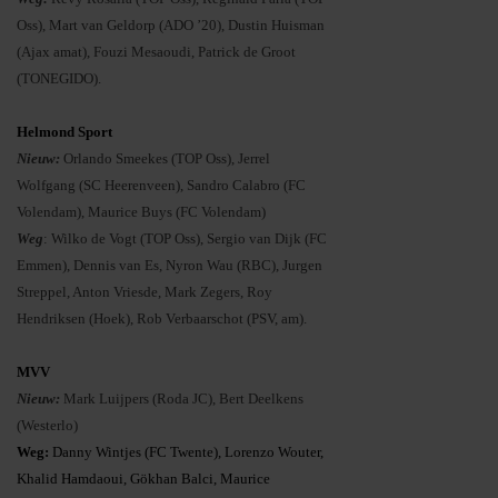
Oss), Mart van Geldorp (ADO ’20), Dustin Huisman
(Ajax amat), Fouzi Mesaoudi, Patrick de Groot
(TONEGIDO).
Helmond Sport
Nieuw:
Orlando Smeekes (TOP Oss), Jerrel
Wolfgang (SC Heerenveen), Sandro Calabro (FC
Volendam), Maurice Buys (FC Volendam)
Weg
: Wilko de Vogt (TOP Oss), Sergio van Dijk (FC
Emmen), Dennis van Es, Nyron Wau (RBC), Jurgen
Streppel, Anton Vriesde, Mark Zegers, Roy
Hendriksen (Hoek), Rob Verbaarschot (PSV, am).
MVV
Nieuw:
Mark Luijpers (Roda JC), Bert Deelkens
(Westerlo)
Weg:
Danny Wintjes (FC Twente), Lorenzo Wouter,
Khalid Hamdaoui, Gökhan Balci, Maurice