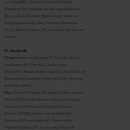
van Dijk (RKC Waalwijk), Manuel Bölstler
(Darmstad ’98), Stephan van Hoving (Harkemase
Boys), Chima Onyeike (Spakenburg), Henk van
Steeg (Spakenburg), Davy Veltman (Harkemase
Boys), Ruben Schaken (BV Veendam), Michel van
Zundert.
FC Dordrecht
Nieuw:
Jimmy van Baarlem (FC Utrecht), Kevin
van Baarlen (FC Utrecht), Cecilio Lopes
(Excelsior), Moussa Kalisse (Sparta), Dion Dickhoff
(Feyenoord), Kazuhiko Chiba (AGOVV), Nick van
der Velden (RKC)
Weg:
Rachil El Khalifi (FC Emmen), Dave van der
Meer (DOVO), Mark Bevaart, Martijn van Galen,
Dennis van der Pennen (Schijndel), Raimon
Kuipers (ASWH), Dennis van der Kraan (FC
Omniworld), Leon Ramos (FC Omniworld),
Raphael Maitimo (SC Feyenoord), Dennis de