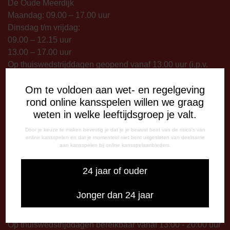
De Oude Meerdijk
Maandag: 09.00 – 17.00 uur
Dinsdag t/m vrijdag:
09.00 – 12.15 uur
13.00 – 17.00 uur
Op thuiswedstrijddagen geopend vanaf 13.00 uur (i.p.v.
09.00 uur).
Om te voldoen aan wet- en regelgeving
rond online kansspelen willen we graag
TELEFONISCHE BEREIKBAARHEID
weten in welke leeftijdsgroep je valt.
Telefonisch bereikbaar op:
Dinsdag
Door je keuze te maken bevestig je dat je je bewust bent van de risico's van
09:00 - 12:15 uur
online kansspelen en dat je momenteel niet bent uitgesloten van deelname
aan kansspelen bij online kansspelaanbieders.
13:00 - 17:00 uur
Woensdag
24 jaar of ouder
13:00 - 17:00 uur
Vrijdag
Jonger dan 24 jaar
09:00 - 12:15 uur
13:00 - 17:00 uur
Op thuiswedstrijddagen bereikbaar vanaf 13:00 - 20:00 uur