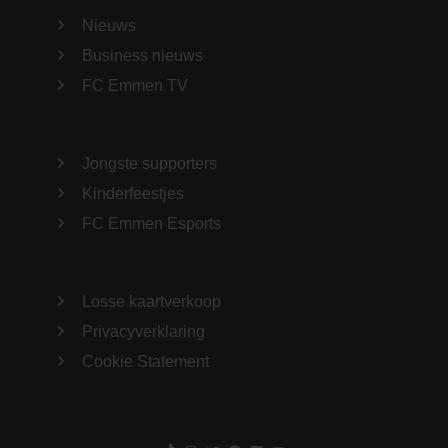
Nieuws
Business nieuws
FC Emmen TV
Jongste supporters
Kinderfeestjes
FC Emmen Esports
Losse kaartverkoop
Privacyverklaring
Cookie Statement
TikTok
Instagram
Twitter
Facebook
LinkedIn
YouTube