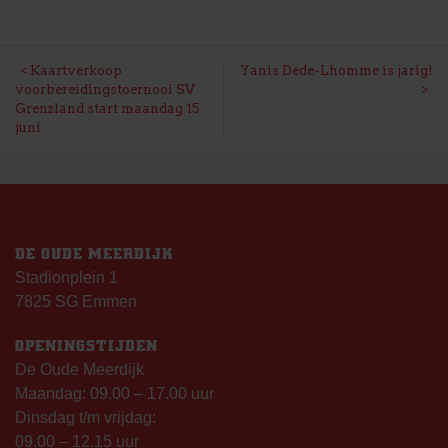
BERICHT
Kaartverkoop
Yanis Dede-Lhomme is jarig!
voorbereidingstoernooi SV
NAVIGATIE
Grenzland start maandag 15
juni
DE OUDE MEERDIJK
Stadionplein 1
7825 SG Emmen
OPENINGSTIJDEN
De Oude Meerdijk
Maandag: 09.00 – 17.00 uur
Dinsdag t/m vrijdag:
09.00 – 12.15 uur