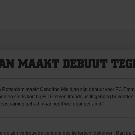
JAN MAAKT DEBUUT TEG
 Rotterdam maakt Cendrino Misidjan zijn debuut voor FC Emmen. 
n en sinds kort bij FC Emmen trainde, is fit genoeg bevonden om
oepstraining gehad maar heeft wel door getraind.”
op zijn vertrouwde centrale positie terecht gekomen. Bart de Gr