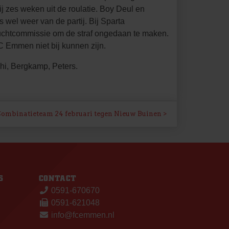
 zes weken uit de roulatie. Boy Deul en
 wel weer van de partij. Bij Sparta
tuchtcommissie om de straf ongedaan te maken.
C Emmen niet bij kunnen zijn.
hi, Bergkamp, Peters.
ombinatieteam 24 februari tegen Nieuw Buinen
S
CONTACT
0591-670670
0591-621048
info@fcemmen.nl