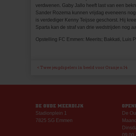
verdwenen. Gaby Jallo heeft last van een bekn
Sander Rozema kunnen vrijdag eveneens nog niet
is verdediger Kenny Teijsse geschorst. Hij k
Sparta kan de straf van drie wedstrijden nog 
Opstelling FC Emmen: Meerits; Bakkati, Luis P
BERICHT
Twee jeugdspelers in beeld voor Oranje o.14
NAVIGATIE
DE OUDE MEERDIJK
OPEN
Stadionplein 1
De Ou
7825 SG Emmen
Maanda
Dinsda
09.00 