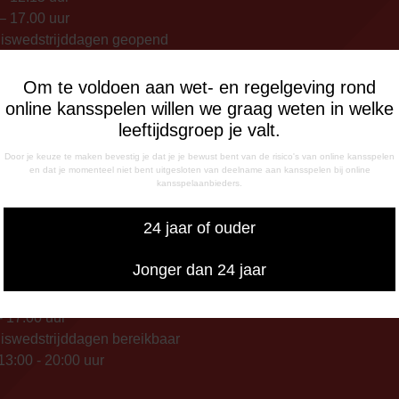
– 17.00 uur
uiswedstrijddagen geopend
13.00 uur (i.p.v. 09.00 uur).
Om te voldoen aan wet- en regelgeving rond
FONISCHE
online kansspelen willen we graag weten in welke
IKBAARHEID
leeftijdsgroep je valt.
nisch bereikbaar op:
Door je keuze te maken bevestig je dat je je bewust bent van de risico's van online kansspelen
ag
en dat je momenteel niet bent uitgesloten van deelname aan kansspelen bij online
kansspelaanbieders.
- 12:15 uur
- 17:00 uur
24 jaar of ouder
sdag
- 17:00 uur
Jonger dan 24 jaar
g
- 12:15 uur
- 17:00 uur
iswedstrijddagen bereikbaar
13:00 - 20:00 uur