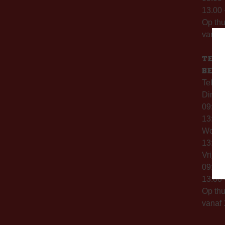
13.00 
Op th
vanaf 
TELE
BERE
Telefo
Dinsd
09:00 
13:00 
Woen
13:00 
Vrijda
09:00 
13:00 
Op thu
vanaf 