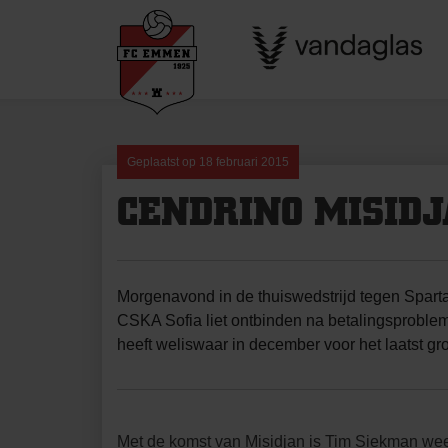
Skip
to
content
Geplaatst op
18 februari 2015
CENDRINO MISID
Morgenavond in de thuiswedstrijd tegen Sparta
CSKA Sofia liet ontbinden na betalingsprobleme
heeft weliswaar in december voor het laatst gr
Met de komst van Misidjan is Tim Siekman weer 