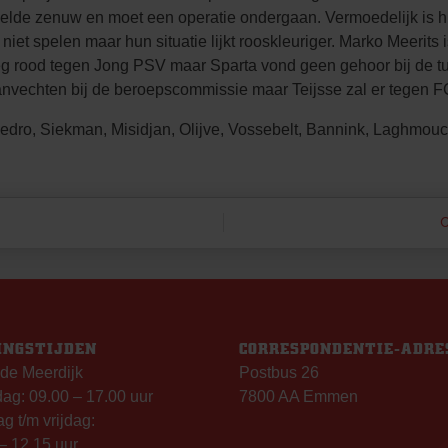
elde zenuw en moet een operatie ondergaan. Vermoedelijk is hij
 spelen maar hun situatie lijkt rooskleuriger. Marko Meerits is
reeg rood tegen Jong PSV maar Sparta vond geen gehoor bij de 
aanvechten bij de beroepscommissie maar Teijsse zal er tegen F
edro, Siekman, Misidjan, Olijve, Vossebelt, Bannink, Laghmouc
C
INGSTIJDEN
CORRESPONDENTIE-ADRE
de Meerdijk
Postbus 26
g: 09.00 – 17.00 uur
7800 AA Emmen
g t/m vrijdag:
– 12.15 uur