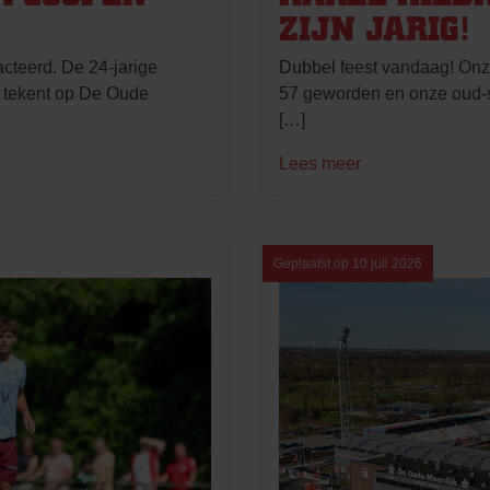
ZIJN JARIG!
teerd. De 24-jarige
Dubbel feest vandaag! Onz
n tekent op De Oude
57 geworden en onze oud-spe
[…]
Lees meer
Geplaatst op
10 juli 2026