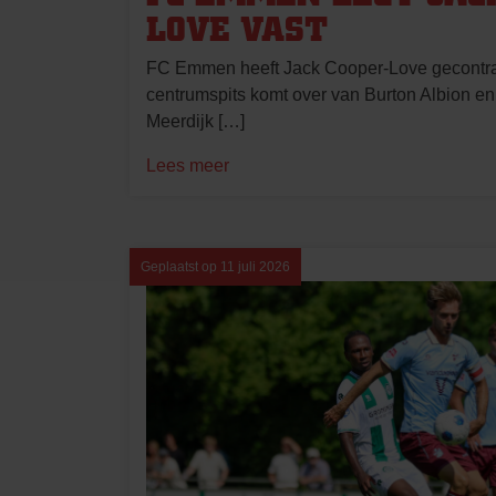
LOVE VAST
FC Emmen heeft Jack Cooper-Love gecontrac
centrumspits komt over van Burton Albion e
Meerdijk […]
Lees meer
Geplaatst op
11 juli 2026