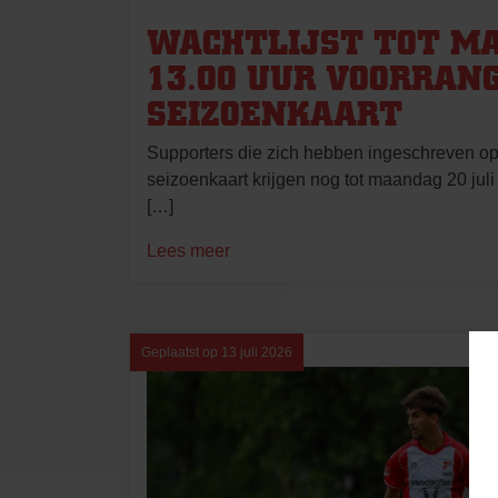
WACHTLIJST TOT M
13.00 UUR VOORRANG
SEIZOENKAART
Supporters die zich hebben ingeschreven op 
seizoenkaart krijgen nog tot maandag 20 juli
[…]
Lees meer
Geplaatst op
13 juli 2026