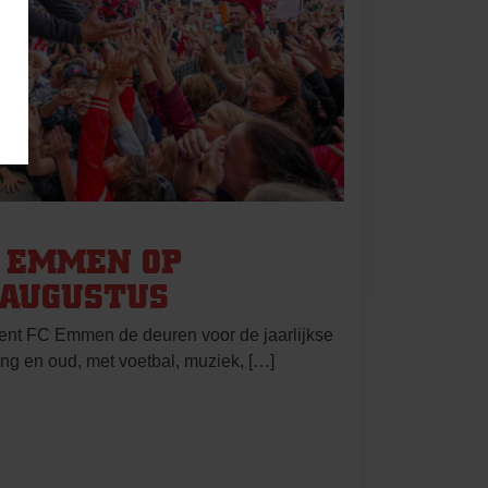
C EMMEN OP
 AUGUSTUS
ent FC Emmen de deuren voor de jaarlijkse
g en oud, met voetbal, muziek, […]