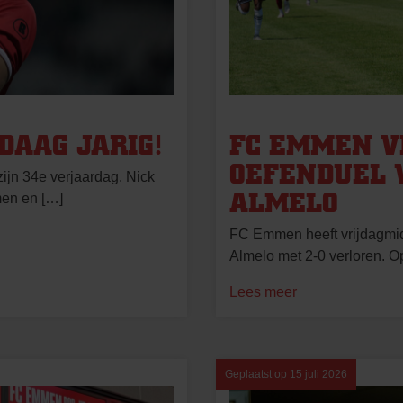
DAAG JARIG!
FC EMMEN V
OEFENDUEL 
ijn 34e verjaardag. Nick
ALMELO
en en […]
FC Emmen heeft vrijdagmid
Almelo met 2-0 verloren. Op
Lees meer
Geplaatst op
15 juli 2026