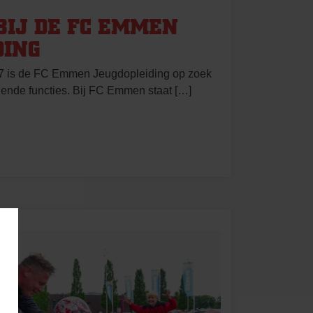
BIJ DE FC EMMEN
DING
27 is de FC Emmen Jeugdopleiding op zoek
llende functies. Bij FC Emmen staat […]