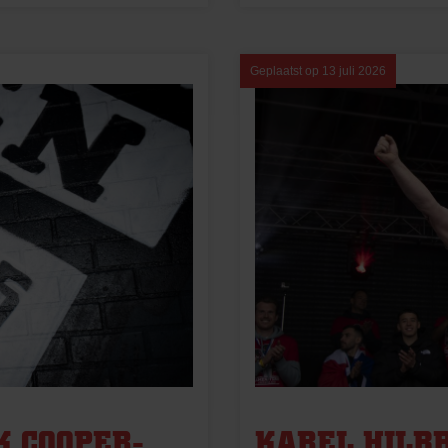
Geplaatst op
13 juli 2026
K COOPER-
KAREL HILB