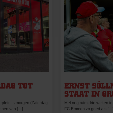
RDAG TOT
ERNST SÖLLN
STAAT IN GR
plein is morgen (Zaterdag
Met nog ruim drie weken tot
unnen van […]
FC Emmen zo goed als […