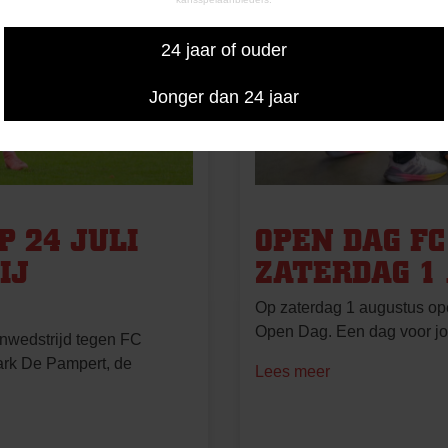
24 jaar of ouder
Jonger dan 24 jaar
 24 JULI
OPEN DAG F
IJ
ZATERDAG 1
Op zaterdag 1 augustus op
Open Dag. Een dag voor jon
enwedstrijd tegen FC
ark De Pampert, de
Lees meer