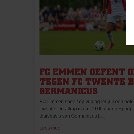
FC EMMEN OEFENT OP
TEGEN FC TWENTE B
GERMANICUS
FC Emmen speelt op vrijdag 24 juli een oef
Twente. De aftrap is om 19.00 uur op Sportp
thuisbasis van Germanicus […]
Lees meer