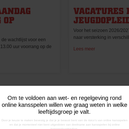
AANDAG
VACATURES 
 OP
JEUGDOPLEI
Voor het seizoen 2026/20
naar versterking in verschi
de wachtlijst voor een
 13.00 uur voorrang op de
Lees meer
Geplaatst op
13 juli 2026
Om te voldoen aan wet- en regelgeving rond
online kansspelen willen we graag weten in welke
leeftijdsgroep je valt.
Door je keuze te maken bevestig je dat je je bewust bent van de risico's van online kansspelen
en dat je momenteel niet bent uitgesloten van deelname aan kansspelen bij online
kansspelaanbieders.