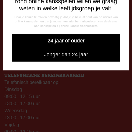
rond online kansspelen willen we graag
weten in welke leeftijdsgroep je valt.
OPENINGSTIJDEN
Door je keuze te maken bevestig je dat je je bewust bent van de risico's van
De Oude Meerdijk
online kansspelen en dat je momenteel niet bent uitgesloten van deelname
Maandag: 09.00 – 17.00 uur
aan kansspelen bij online kansspelaanbieders.
Dinsdag t/m vrijdag:
09.00 – 12.15 uur
24 jaar of ouder
13.00 – 17.00 uur
Jonger dan 24 jaar
Op thuiswedstrijddagen geopend vanaf 13.00 uur (i.p.v.
09.00 uur).
TELEFONISCHE BEREIKBAARHEID
Telefonisch bereikbaar op:
Dinsdag
09:00 - 12:15 uur
13:00 - 17:00 uur
Woensdag
13:00 - 17:00 uur
Vrijdag
09:00 - 12:15 uur