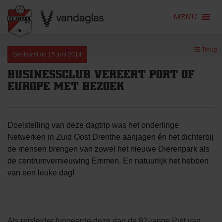
MENU
Skip
Terug
to
Geplaatst op
15 juni 2014
content
BUSINESSCLUB VEREERT PORT OF
EUROPE MET BEZOEK
Doelstelling van deze dagtrip was het onderlinge
Netwerken in Zuid Oost Drenthe aanjagen én het dichterbij
de mensen brengen van zowel het nieuwe Dierenpark als
de centrumvernieuwing Emmen. En natuurlijk het hebben
van een leuke dag!
Als reisleider fungeerde deze dag de 82-jarige Piet van