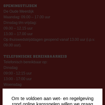
OPENINGSTIJDEN
De Oude Meerdijk
Maandag: 09.00 – 17.00 uur
Dinsdag t/m vrijdag:
09.00 – 12.15 uur
13.00 – 17.00 uur
Op thuiswedstrijddagen geopend vanaf 13.00 uur (i.p.v.
09.00 uur).
TELEFONISCHE BEREIKBAARHEID
Telefonisch bereikbaar op:
Dinsdag
09:00 - 12:15 uur
13:00 - 17:00 uur
Woensdag
13:00 - 17:00 uur
Vrijdag
Om te voldoen aan wet- en regelgeving
09:00 - 12:15 uur
rond online kansspelen willen we graag