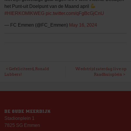
het Punt-uit Doelpunt van de Maand april
#HIERKOMIKWEG
pic.twitter.com/qFgBcGjCnU
— FC Emmen (@FC_Emmen)
May 16, 2024
BERICHT
Gefeliciteerd, Ronald
Wedstrijd zaterdag live op
Lubbers!
Raadhuisplein
NAVIGATIE
DE OUDE MEERDIJK
Stadionplein 1
7825 SG Emmen