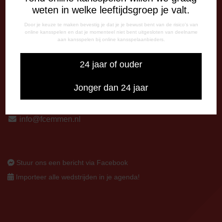
13:00 - 17:00 uur
weten in welke leeftijdsgroep je valt.
Op thuiswedstrijddagen bereikbaar vanaf 13:00 - 20:00 uur
Door je keuze te maken bevestig je dat je je bewust bent van de risico's van
online kansspelen en dat je momenteel niet bent uitgesloten van deelname
CORRESPONDENTIE-ADRES
aan kansspelen bij online kansspelaanbieders.
Postbus 26
7800 AA Emmen
24 jaar of ouder
CONTACT
Jonger dan 24 jaar
0591-670670
0591-621048
info@fcemmen.nl
Stuur ons een bericht via Facebook
Importeer alle wedstrijden in je agenda!