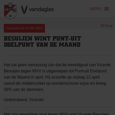
MENU
Skip
Terug
to
Geplaatst op
16 mei 2024
content
BESUIJEN WINT PUNT-UIT
DOELPUNT VAN DE MAAND
Het zal geen verrassing zijn dat de wereldgoal van Vicente
Besuijen tegen MVV is uitgeroepen tot Punt-uit Doelpunt
van de Maand in april. Hij scoorde op vrijdag 12 april
vanuit de middencirkel op wonderschone wijze en kreeg
58% van de stemmen.
Gefeliciteerd, Vicente!
Met zijn geweldige goal tegen MVV wint Vicente Besuijen