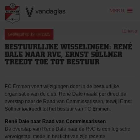
MENU
Skip
Terug
to
Geplaatst op
18 juli 2025
content
BESTUURLIJKE WISSELINGEN: RENÉ
DALE NAAR RVC, ERNST SÖLLNER
TREEDT TOE TOT BESTUUR
FC Emmen voert wijzigingen door in de bestuurlijke
organisatie van de club. René Dale maakt per direct de
overstap naar de Raad van Commissarissen, terwijl Ernst
Söllner toetreedt tot het bestuur van FC Emmen.
René Dale naar Raad van Commissarissen
De overstap van René Dale naar de RvC is een logische
vervolgstap, mede in het licht van zijn recente