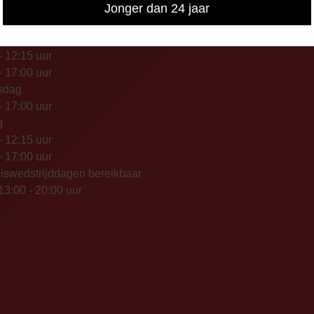
IKBAARHEID
Jonger dan 24 jaar
nisch bereikbaar op:
ag
- 12:15 uur
- 17:00 uur
sdag
- 17:00 uur
g
- 12:15 uur
- 17:00 uur
iswedstrijddagen bereikbaar
13:00 - 20:00 uur