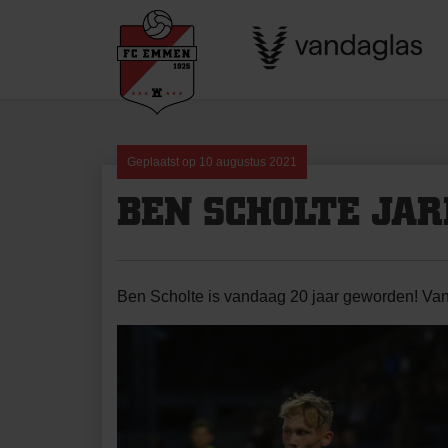
Skip
to
content
Geplaatst op
10 augustus 2021
BEN SCHOLTE JAR
Ben Scholte is vandaag 20 jaar geworden! Van 