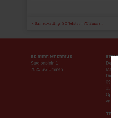
BERICHT
Samenvatting | SC Telstar – FC Emmen
NAVIGATIE
DE OUDE MEERDIJK
OPEN
Stadionplein 1
De Ou
7825 SG Emmen
Maanda
Dinsda
09.00 
13.00 
Op th
vanaf 
TELE