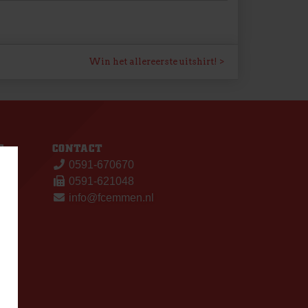
Win het allereerste uitshirt!
S
CONTACT
0591-670670
0591-621048
info@fcemmen.nl