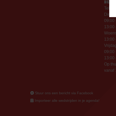
BERE
Telefo
Dinsd
09:00 
13:00 
Woen
13:00 
Vrijda
09:00 
13:00 
Op thu
vanaf 
Stuur ons een bericht via Facebook
Importeer alle wedstrijden in je agenda!