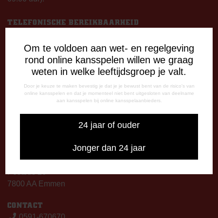
TELEFONISCHE BEREIKBAARHEID
Telefonisch bereikbaar op:
Dinsdag
Om te voldoen aan wet- en regelgeving
09:00 - 12:15 uur
rond online kansspelen willen we graag
13:00 - 17:00 uur
weten in welke leeftijdsgroep je valt.
Woensdag
Door je keuze te maken bevestig je dat je je bewust bent van de risico's van
13:00 - 17:00 uur
online kansspelen en dat je momenteel niet bent uitgesloten van deelname
aan kansspelen bij online kansspelaanbieders.
Vrijdag
09:00 - 12:15 uur
24 jaar of ouder
13:00 - 17:00 uur
Op thuiswedstrijddagen bereikbaar vanaf 13:00 - 20:00 uur
Jonger dan 24 jaar
CORRESPONDENTIE-ADRES
Postbus 26
7800 AA Emmen
CONTACT
0591-670670