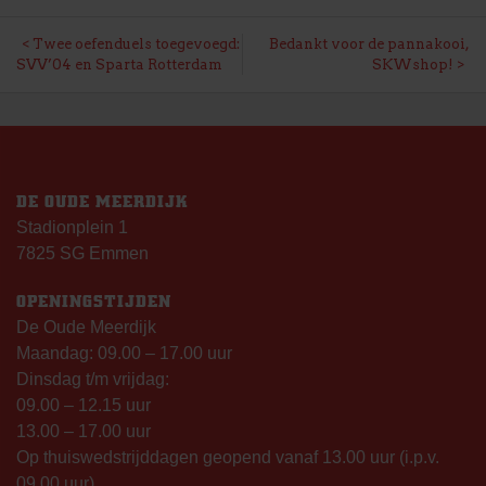
BERICHT
Twee oefenduels toegevoegd:
Bedankt voor de pannakooi,
SVV’04 en Sparta Rotterdam
SKWshop!
NAVIGATIE
DE OUDE MEERDIJK
Stadionplein 1
7825 SG Emmen
OPENINGSTIJDEN
De Oude Meerdijk
Maandag: 09.00 – 17.00 uur
Dinsdag t/m vrijdag:
09.00 – 12.15 uur
13.00 – 17.00 uur
Op thuiswedstrijddagen geopend vanaf 13.00 uur (i.p.v.
09.00 uur).