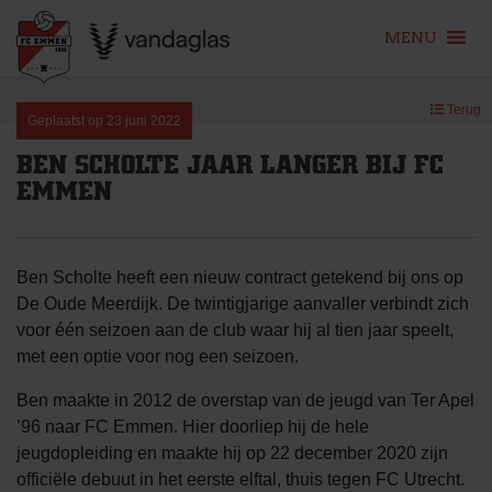
MENU
Skip
Terug
to
Geplaatst op
23 juni 2022
content
BEN SCHOLTE JAAR LANGER BIJ FC
EMMEN
Ben Scholte heeft een nieuw contract getekend bij ons op
De Oude Meerdijk. De twintigjarige aanvaller verbindt zich
voor één seizoen aan de club waar hij al tien jaar speelt,
met een optie voor nog een seizoen.
Ben maakte in 2012 de overstap van de jeugd van Ter Apel
’96 naar FC Emmen. Hier doorliep hij de hele
jeugdopleiding en maakte hij op 22 december 2020 zijn
officiële debuut in het eerste elftal, thuis tegen FC Utrecht.