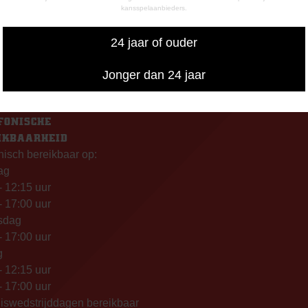
g: 09.00 – 17.00 uur
7800 AA Emmen
kansspelaanbieders.
g t/m vrijdag:
– 12.15 uur
24 jaar of ouder
– 17.00 uur
uiswedstrijddagen geopend
Jonger dan 24 jaar
13.00 uur (i.p.v. 09.00 uur).
FONISCHE
IKBAARHEID
nisch bereikbaar op:
ag
- 12:15 uur
- 17:00 uur
sdag
- 17:00 uur
g
- 12:15 uur
- 17:00 uur
iswedstrijddagen bereikbaar