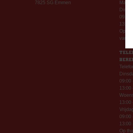
7825 SG Emmen
Maanda
Dinsda
09.00 
13.00 
Op th
vanaf 
TELE
BERE
Telefo
Dinsd
09:00 
13:00 
Woen
13:00 
Vrijda
09:00 
13:00 
Op thu