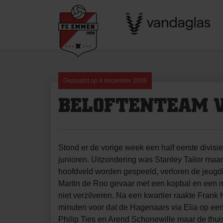
Skip
to
content
Geplaatst op
4 december 2006
BELOFTENTEAM V
Stond er de vorige week een half eerste divis
junioren. Uitzondering was Stanley Tailor maa
hoofdveld worden gespeeld, verloren de jeugdi
Martin de Roo gevaar met een kopbal en een min
niet verzilveren. Na een kwartier raakte Fran
minuten voor dat de Hagenaars via Elia op e
Philip Ties en Arend Schonewille maar de thuis