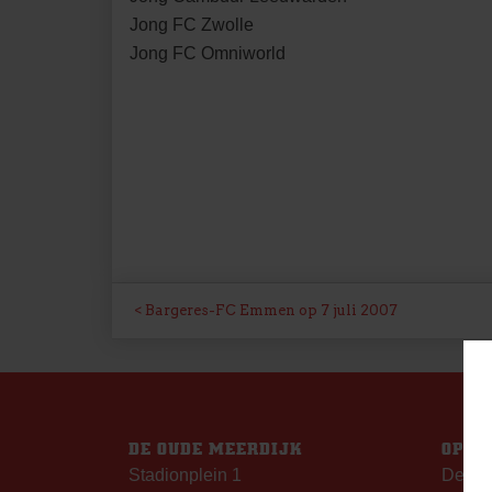
Jong FC Zwolle
Jong FC Omniworld
BERICHT
Bargeres-FC Emmen op 7 juli 2007
NAVIGATIE
DE OUDE MEERDIJK
OPEN
Stadionplein 1
De Ou