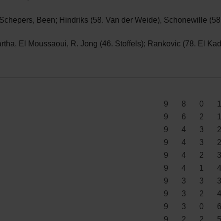
chepers, Been; Hindriks (58. Van der Weide), Schonewille (58.
tha, El Moussaoui, R. Jong (46. Stoffels); Rankovic (78. El Ka
9
8
0
9
6
2
9
4
3
9
4
3
9
4
2
9
4
1
9
3
3
9
3
2
9
3
0
9
2
2