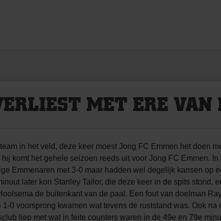
ERLIEST MET ERE VAN 
ieteam in het veld, deze keer moest Jong FC Emmen het doen me
r hij komt het gehele seizoen reeds uit voor Jong FC Emmen. I
ge Emmenaren met 3-0 maar hadden wel degelijk kansen op een b
uut later kon Stanley Tailor, die deze keer in de spits stond, e
k Hoolsema de buitenkant van de paal. Een fout van doelman Ra
en 1-0 voorsprong kwamen wat tevens de ruststand was. Ook n
club liep met wat in feite counters waren in de 49e en 79e minu