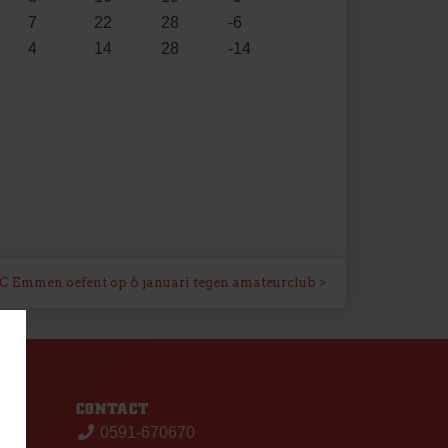
6
7
22
28
-6
7
4
14
28
-14
C Emmen oefent op 6 januari tegen amateurclub
S
CONTACT
0591-670670