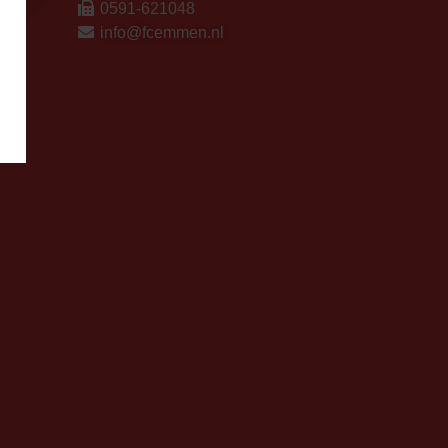
0591-621048
info@fcemmen.nl