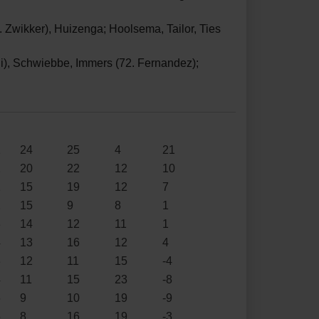
 Zwikker), Huizenga; Hoolsema, Tailor, Ties
di), Schwiebbe, Immers (72. Fernandez);
1
24
25
4
21
1
20
22
12
10
2
15
19
12
7
2
15
9
8
1
3
14
12
11
1
4
13
16
12
4
3
12
11
15
-4
4
11
15
23
-8
6
9
10
19
-9
5
8
16
19
-3