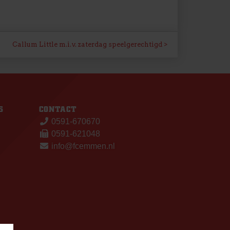
Callum Little m.i.v. zaterdag speelgerechtigd
S
CONTACT
0591-670670
0591-621048
info@fcemmen.nl