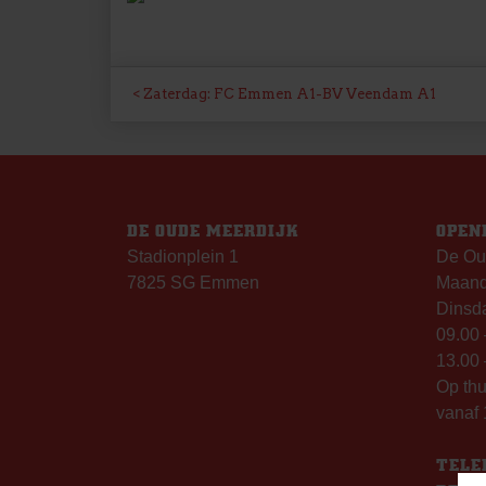
BERICHT
Zaterdag: FC Emmen A1-BV Veendam A1
NAVIGATIE
DE OUDE MEERDIJK
OPEN
Stadionplein 1
De Ou
7825 SG Emmen
Maanda
Dinsda
09.00 
13.00 
Op th
vanaf 
TELE