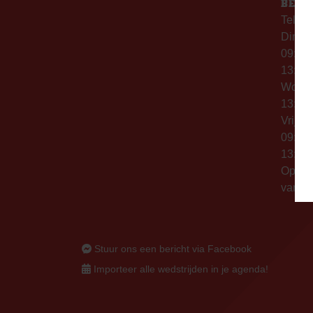
BERE
Telefo
Dinsd
09:00 
13:00 
Woen
13:00 
Vrijda
09:00 
13:00 
Op thu
vanaf 
Stuur ons een bericht via Facebook
Importeer alle wedstrijden in je agenda!