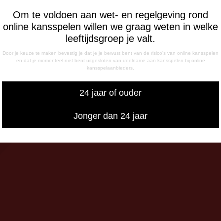
IKBAARHEID
Om te voldoen aan wet- en regelgeving rond
nisch bereikbaar op:
online kansspelen willen we graag weten in welke
ag
leeftijdsgroep je valt.
- 12:15 uur
- 17:00 uur
Door je keuze te maken bevestig je dat je je bewust bent van de risico's van online kansspelen
sdag
en dat je momenteel niet bent uitgesloten van deelname aan kansspelen bij online
kansspelaanbieders.
- 17:00 uur
g
24 jaar of ouder
- 12:15 uur
- 17:00 uur
Jonger dan 24 jaar
iswedstrijddagen bereikbaar
13:00 - 20:00 uur