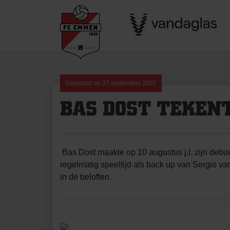
Skip
to
content
Geplaatst op
27 september 2007
BAS DOST TEKENT
Bas Dost maakte op 10 augustus j.l. zijn debuu
regelmatig speeltijd als back up van Sergio van
in de beloften.