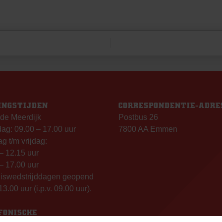
INGSTIJDEN
CORRESPONDENTIE-ADRE
de Meerdijk
Postbus 26
g: 09.00 – 17.00 uur
7800 AA Emmen
g t/m vrijdag:
– 12.15 uur
– 17.00 uur
uiswedstrijddagen geopend
13.00 uur (i.p.v. 09.00 uur).
FONISCHE