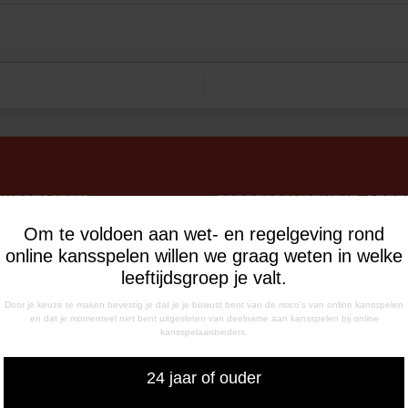
INGSTIJDEN
CORRESPONDENTIE-ADRE
de Meerdijk
Postbus 26
Om te voldoen aan wet- en regelgeving rond
g: 09.00 – 17.00 uur
7800 AA Emmen
online kansspelen willen we graag weten in welke
g t/m vrijdag:
leeftijdsgroep je valt.
– 12.15 uur
Door je keuze te maken bevestig je dat je je bewust bent van de risico's van online kansspelen
– 17.00 uur
en dat je momenteel niet bent uitgesloten van deelname aan kansspelen bij online
uiswedstrijddagen geopend
kansspelaanbieders.
13.00 uur (i.p.v. 09.00 uur).
24 jaar of ouder
FONISCHE