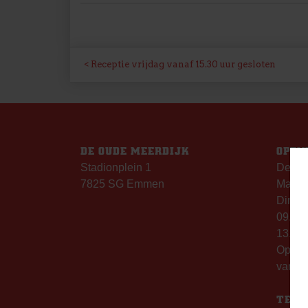
BERICHT
Receptie vrijdag vanaf 15.30 uur gesloten
NAVIGATIE
DE OUDE MEERDIJK
OPEN
Stadionplein 1
De Ou
7825 SG Emmen
Maanda
Dinsda
09.00 
13.00 
Op th
vanaf 
TELE