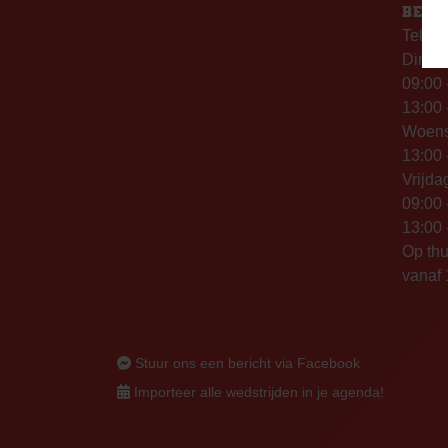
BERE
Telefo
Dinsd
09:00 
13:00 
Woen
13:00 
Vrijda
09:00 
13:00 
Op thu
vanaf 
Stuur ons een bericht via Facebook
Importeer alle wedstrijden in je agenda!