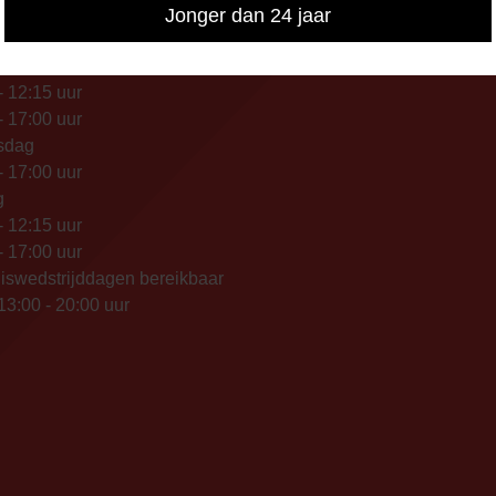
IKBAARHEID
Jonger dan 24 jaar
nisch bereikbaar op:
ag
- 12:15 uur
- 17:00 uur
sdag
- 17:00 uur
g
- 12:15 uur
- 17:00 uur
iswedstrijddagen bereikbaar
13:00 - 20:00 uur