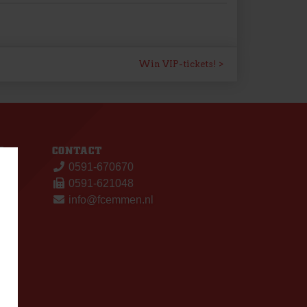
Win VIP-tickets!
S
CONTACT
0591-670670
0591-621048
info@fcemmen.nl